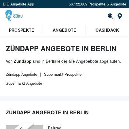
DIE Angebote App
56.122.869 Prospekte & Angebote
Or
×
PROSPEKTE
ANGEBOTE
CASHBACK
Verrate uns deinen Standort um
Angebote in deiner Nähe
zu
sehen.
ZÜNDAPP ANGEBOTE IN BERLIN
Standort festlegen
Von
Zündapp
sind in Berlin leider alle Angebebote abgelaufen.
Zündapp
Angebote
Supermarkt
Prospekte
Supermarkt
Angebote
ZÜNDAPP ANGEBOTE IN BERLIN
Faltrad