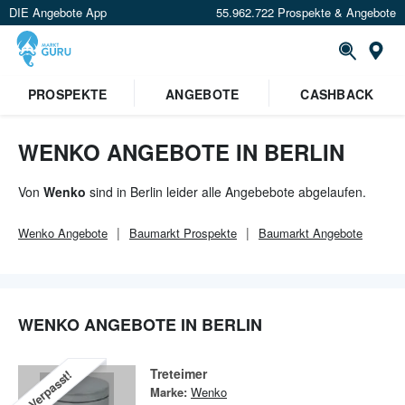
DIE Angebote App
55.962.722 Prospekte & Angebote
Or
×
PROSPEKTE
ANGEBOTE
CASHBACK
Verrate uns deinen Standort um
Angebote in deiner Nähe
zu
sehen.
WENKO ANGEBOTE IN BERLIN
Standort festlegen
Von
Wenko
sind in Berlin leider alle Angebebote abgelaufen.
Wenko
Angebote
Baumarkt
Prospekte
Baumarkt
Angebote
WENKO ANGEBOTE IN BERLIN
Treteimer
Verpasst!
Marke:
Wenko