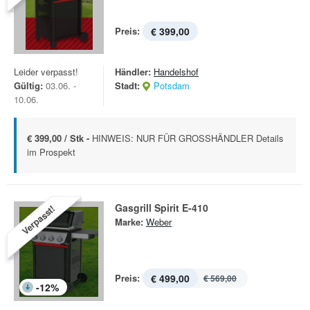
Preis:
€ 399,00
Leider verpasst!
Händler:
Handelshof
Gültig:
03.06. -
Stadt:
Potsdam
10.06.
€ 399,00 / Stk -
HINWEIS: NUR FÜR GROSSHÄNDLER Details
im Prospekt
Gasgrill Spirit E-410
Verpasst!
Marke:
Weber
Preis:
€ 499,00
€ 569,00
-
12
%