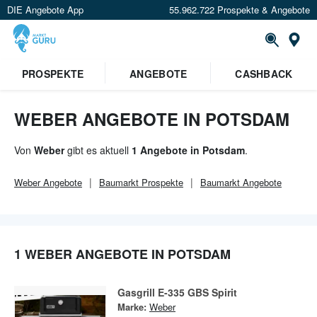
DIE Angebote App
55.962.722 Prospekte & Angebote
Or
×
PROSPEKTE
ANGEBOTE
CASHBACK
Verrate uns deinen Standort um
Angebote in deiner Nähe
zu
sehen.
WEBER ANGEBOTE IN POTSDAM
Standort festlegen
Von
Weber
gibt es aktuell
1 Angebote in Potsdam
.
Weber
Angebote
Baumarkt
Prospekte
Baumarkt
Angebote
1 WEBER ANGEBOTE IN POTSDAM
Gasgrill E-335 GBS Spirit
Marke:
Weber