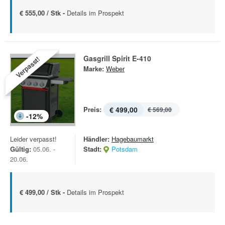
€ 555,00 / Stk -
Details im Prospekt
Gasgrill Spirit E-410
Verpasst!
Marke:
Weber
Preis:
€ 499,00
€ 569,00
-
12
%
Leider verpasst!
Händler:
Hagebaumarkt
Gültig:
05.06. -
Stadt:
Potsdam
20.06.
€ 499,00 / Stk -
Details im Prospekt