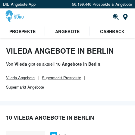
DIE Angebote App
56.199.446 Prospekte & Angebote
Or
×
PROSPEKTE
ANGEBOTE
CASHBACK
Verrate uns deinen Standort um
Angebote in deiner Nähe
zu
sehen.
VILEDA ANGEBOTE IN BERLIN
Standort festlegen
Von
Vileda
gibt es aktuell
10 Angebote in Berlin
.
Vileda
Angebote
Supermarkt
Prospekte
Supermarkt
Angebote
10 VILEDA ANGEBOTE IN BERLIN