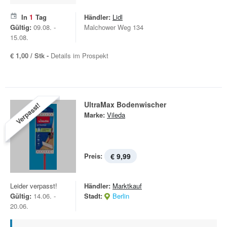
In
1
Tag
Händler:
Lidl
Gültig:
09.08. -
Malchower Weg 134
15.08.
€ 1,00 / Stk -
Details im Prospekt
UltraMax Bodenwischer
Verpasst!
Marke:
Vileda
Preis:
€ 9,99
Leider verpasst!
Händler:
Marktkauf
Gültig:
14.06. -
Stadt:
Berlin
20.06.