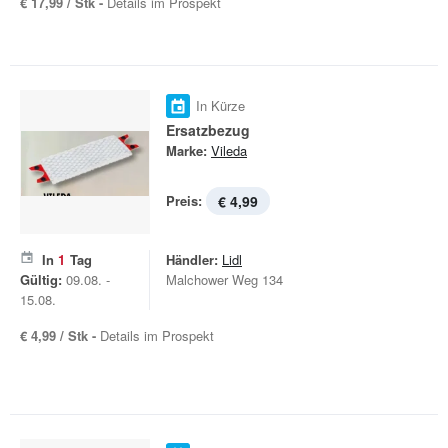
€ 17,99 / Stk -
Details im Prospekt
In Kürze
Ersatzbezug
Marke:
Vileda
Preis:
€ 4,99
In
1
Tag
Händler:
Lidl
Gültig:
09.08. -
Malchower Weg 134
15.08.
€ 4,99 / Stk -
Details im Prospekt