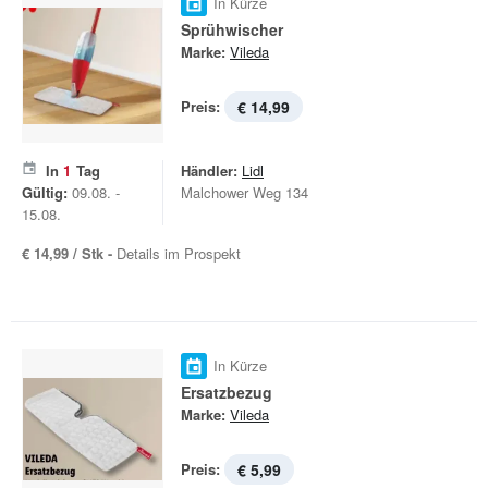
In Kürze
Sprühwischer
Marke:
Vileda
Preis:
€ 14,99
In
1
Tag
Händler:
Lidl
Gültig:
09.08. -
Malchower Weg 134
15.08.
€ 14,99 / Stk -
Details im Prospekt
In Kürze
Ersatzbezug
Marke:
Vileda
Preis:
€ 5,99