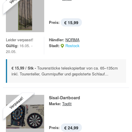
Preis:
€ 15,99
Leider verpasst!
Händler:
NORMA
Gültig:
16.05. -
Stadt:
Rostock
20.05.
€ 15,99 / Stk -
Tourenstöcke teleskopierbar von ca. 65–135cm
inkl. Tourenteller, Gummipuffer und gepolsterte Schlauf...
Sisal-Dartboard
Verpasst!
Marke:
Topfit
Preis:
€ 24,99