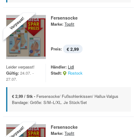
Fersensocke
Verpasst!
Marke:
Topfit
Preis:
€ 2,99
Leider verpasst!
Händler:
Lidl
Gültig:
24.07. -
Stadt:
Rostock
27.07.
€ 2,99 / Stk -
Fersensocke/ Fußsohlenkissen/ Hallux-Valgus
Bandage: Größe: S/M–L/XL. Je Stück/Set
Fersensocke
Verpasst!
Marke:
Topfit