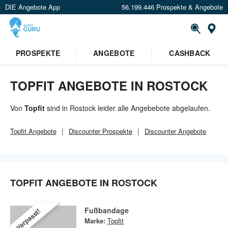
DIE Angebote App
56.199.446 Prospekte & Angebote
Or
×
PROSPEKTE
ANGEBOTE
CASHBACK
Verrate uns deinen Standort um
Angebote in deiner Nähe
zu
sehen.
TOPFIT ANGEBOTE IN ROSTOCK
Standort festlegen
Von
Topfit
sind in Rostock leider alle Angebebote abgelaufen.
Topfit
Angebote
Discounter
Prospekte
Discounter
Angebote
TOPFIT ANGEBOTE IN ROSTOCK
Fußbandage
Verpasst!
Marke:
Topfit