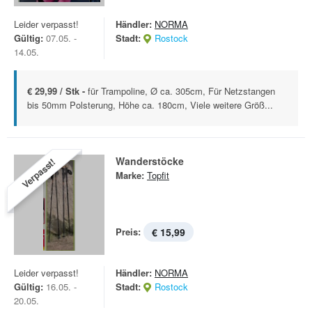
Leider verpasst!
Händler:
NORMA
Gültig:
07.05. -
Stadt:
Rostock
14.05.
€ 29,99 / Stk -
für Trampoline, Ø ca. 305cm, Für Netzstangen
bis 50mm Polsterung, Höhe ca. 180cm, Viele weitere Größ...
Wanderstöcke
Verpasst!
Marke:
Topfit
Preis:
€ 15,99
Leider verpasst!
Händler:
NORMA
Gültig:
16.05. -
Stadt:
Rostock
20.05.