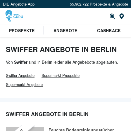
DIE Angebote App
55.962.722 Prospekte & Angebote
Or
×
PROSPEKTE
ANGEBOTE
CASHBACK
Verrate uns deinen Standort um
Angebote in deiner Nähe
zu
sehen.
SWIFFER ANGEBOTE IN BERLIN
Standort festlegen
Von
Swiffer
sind in Berlin leider alle Angebebote abgelaufen.
Swiffer
Angebote
Supermarkt
Prospekte
Supermarkt
Angebote
SWIFFER ANGEBOTE IN BERLIN
Feuchte Bodenreinigungstücher