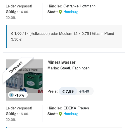
Leider verpasst!
Händler:
Getränke Hoffmann
Gültig:
14.06. -
Stadt:
Hamburg
20.06.
€ 1,00 / l -
(Heilwasser) oder Medium 12 x 0,75 l Glas + Pfand
3,30 €
Mineralwasser
Verpasst!
Marke:
Staatl. Fachingen
Preis:
€ 7,99
€ 9,49
-
16
%
Leider verpasst!
Händler:
EDEKA Frauen
Gültig:
16.06. -
Stadt:
Hamburg
20.06.