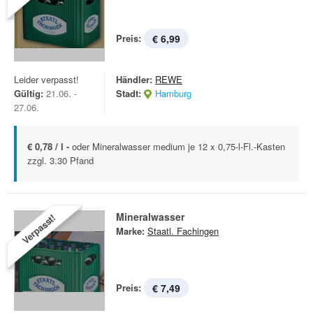
Preis:
€ 6,99
Leider verpasst!
Händler:
REWE
Gültig:
21.06. -
Stadt:
Hamburg
27.06.
€ 0,78 / l -
oder Mineralwasser medium je 12 x 0,75-l-Fl.-Kasten
zzgl. 3.30 Pfand
Mineralwasser
Verpasst!
Marke:
Staatl. Fachingen
Preis:
€ 7,49