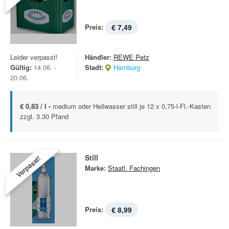
Preis:
€ 7,49
Leider verpasst!
Händler:
REWE Petz
Gültig:
14.06. -
Stadt:
Hamburg
20.06.
€ 0,83 / l -
medium oder Heilwasser still je 12 x 0,75-l-Fl.-Kasten
zzgl. 3.30 Pfand
Still
Verpasst!
Marke:
Staatl. Fachingen
Preis:
€ 8,99