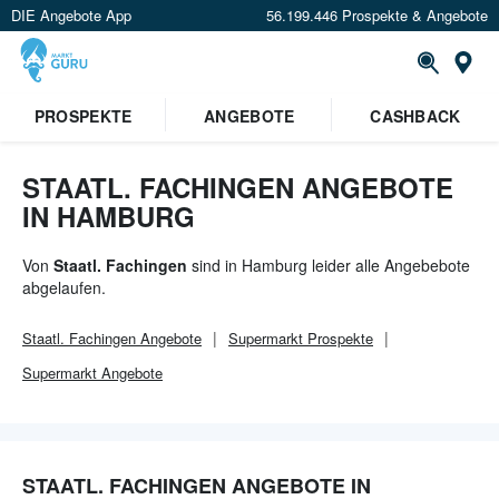
DIE Angebote App
56.199.446 Prospekte & Angebote
Or
PROSPEKTE
ANGEBOTE
CASHBACK
STAATL. FACHINGEN ANGEBOTE
IN HAMBURG
Von
Staatl. Fachingen
sind in Hamburg leider alle Angebebote
abgelaufen.
Staatl. Fachingen
Angebote
Supermarkt
Prospekte
Supermarkt
Angebote
STAATL. FACHINGEN ANGEBOTE IN