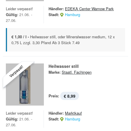
Leider verpasst!
Händler:
EDEKA Center Warnow Park
Gültig:
21.06. -
Stadt:
Hamburg
27.06.
€ 1,00 / l -
Heilwasser still, oder Mineralwasser medium, 12 x
0,75 L zzgl. 3,30 Pfand Ab 3 Stück 7.49
Heilwasser still
Verpasst!
Marke:
Staatl. Fachingen
Preis:
€ 8,99
Leider verpasst!
Händler:
Marktkauf
Gültig:
21.06. -
Stadt:
Hamburg
27.06.