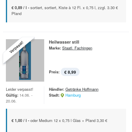
€ 0,89 / l -
sortiert, sortiert, Kiste à 12 Fl. x 0,75 l, zzgl. 3.30 €
Pfand
Heilwasser still
Verpasst!
Marke:
Staatl. Fachingen
Preis:
€ 8,99
Leider verpasst!
Händler:
Getränke Hoffmann
Gültig:
14.06. -
Stadt:
Hamburg
20.06.
€ 1,00 / l -
oder Medium 12 x 0,75 l Glas + Pfand 3,30 €