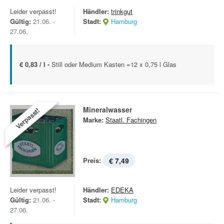
Leider verpasst!
Händler:
trinkgut
Gültig:
21.06. -
Stadt:
Hamburg
27.06.
€ 0,83 / l -
Still oder Medium Kasten =12 x 0,75 l Glas
Mineralwasser
Verpasst!
Marke:
Staatl. Fachingen
Preis:
€ 7,49
Leider verpasst!
Händler:
EDEKA
Gültig:
21.06. -
Stadt:
Hamburg
27.06.