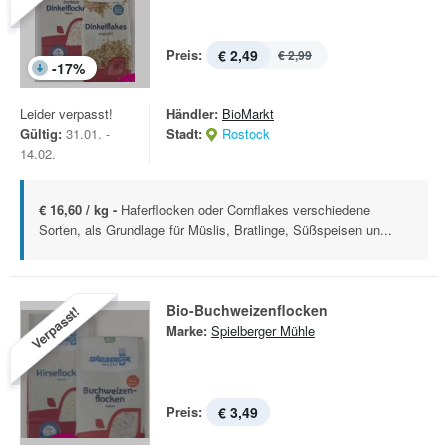
Preis:
€ 2,49
€ 2,99
-
17
%
Leider verpasst!
Händler:
BioMarkt
Gültig:
31.01. -
Stadt:
Rostock
14.02.
€ 16,60 / kg -
Haferflocken oder Cornflakes verschiedene
Sorten, als Grundlage für Müslis, Bratlinge, Süßspeisen un...
Bio-Buchweizenflocken
Verpasst!
Marke:
Spielberger Mühle
Preis:
€ 3,49