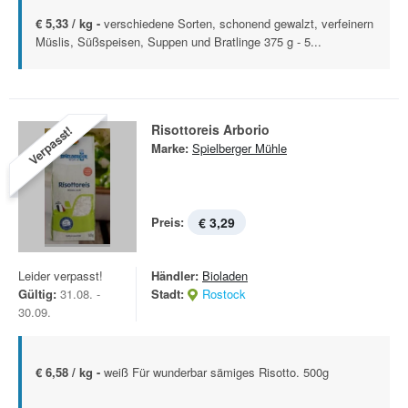
€ 5,33 / kg -
verschiedene Sorten, schonend gewalzt, verfeinern
Müslis, Süßspeisen, Suppen und Bratlinge 375 g - 5...
Risottoreis Arborio
Verpasst!
Marke:
Spielberger Mühle
Preis:
€ 3,29
Leider verpasst!
Händler:
Bioladen
Gültig:
31.08. -
Stadt:
Rostock
30.09.
€ 6,58 / kg -
weiß Für wunderbar sämiges Risotto. 500g