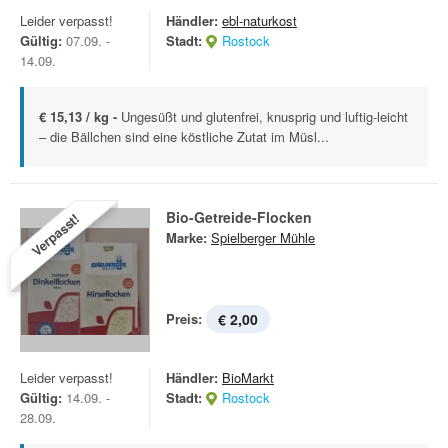
Leider verpasst!
Händler:
ebl-naturkost
Gültig:
07.09. -
Stadt:
Rostock
14.09.
€ 15,13 / kg -
Ungesüßt und glutenfrei, knusprig und luftig-leicht
– die Bällchen sind eine köstliche Zutat im Müsl...
Bio-Getreide-Flocken
Verpasst!
Marke:
Spielberger Mühle
Preis:
€ 2,00
Leider verpasst!
Händler:
BioMarkt
Gültig:
14.09. -
Stadt:
Rostock
28.09.