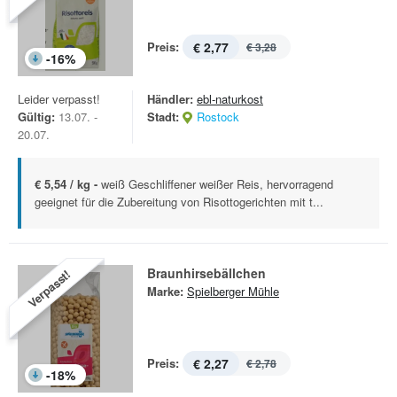
Preis:
€ 2,77
€ 3,28
-
16
%
Leider verpasst!
Händler:
ebl-naturkost
Gültig:
13.07. -
Stadt:
Rostock
20.07.
€ 5,54 / kg -
weiß Geschliffener weißer Reis, hervorragend
geeignet für die Zubereitung von Risottogerichten mit t...
Braunhirsebällchen
Verpasst!
Marke:
Spielberger Mühle
Preis:
€ 2,27
€ 2,78
-
18
%