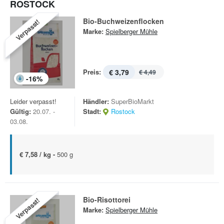
ROSTOCK
Bio-Buchweizenflocken
Verpasst!
Marke:
Spielberger Mühle
Preis:
€ 3,79
€ 4,49
-
16
%
Leider verpasst!
Händler:
SuperBioMarkt
Gültig:
20.07. -
Stadt:
Rostock
03.08.
€ 7,58 / kg -
500 g
Bio-Risottorei
Verpasst!
Marke:
Spielberger Mühle