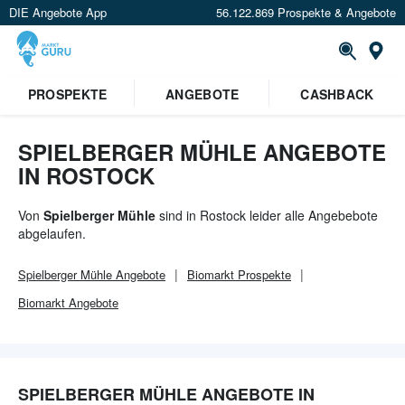
DIE Angebote App
56.122.869 Prospekte & Angebote
Or
×
PROSPEKTE
ANGEBOTE
CASHBACK
Verrate uns deinen Standort um
Angebote in deiner Nähe
zu
sehen.
SPIELBERGER MÜHLE ANGEBOTE
IN ROSTOCK
Standort festlegen
Von
Spielberger Mühle
sind in Rostock leider alle Angebebote
abgelaufen.
Spielberger Mühle
Angebote
Biomarkt
Prospekte
Biomarkt
Angebote
SPIELBERGER MÜHLE ANGEBOTE IN