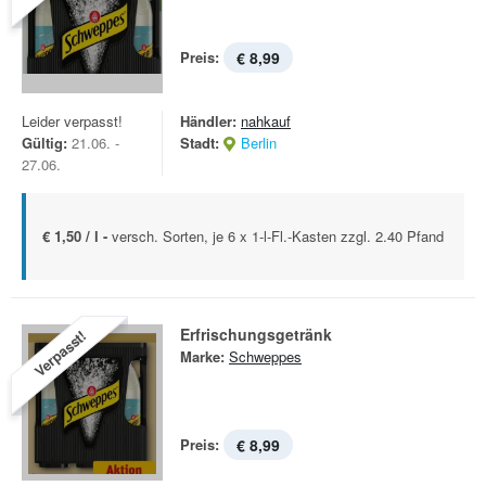
Preis:
€ 8,99
Leider verpasst!
Händler:
nahkauf
Gültig:
21.06. -
Stadt:
Berlin
27.06.
€ 1,50 / l -
versch. Sorten, je 6 x 1-l-Fl.-Kasten zzgl. 2.40 Pfand
Erfrischungsgetränk
Verpasst!
Marke:
Schweppes
Preis:
€ 8,99