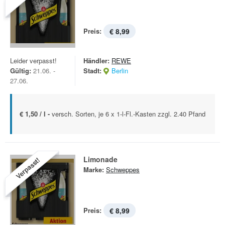
Preis:
€ 8,99
Leider verpasst!
Händler:
REWE
Gültig:
21.06. -
Stadt:
Berlin
27.06.
€ 1,50 / l -
versch. Sorten, je 6 x 1-l-Fl.-Kasten zzgl. 2.40 Pfand
Limonade
Verpasst!
Marke:
Schweppes
Preis:
€ 8,99