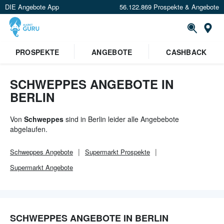
DIE Angebote App
56.122.869 Prospekte & Angebote
Or
×
PROSPEKTE
ANGEBOTE
CASHBACK
Verrate uns deinen Standort um
Angebote in deiner Nähe
zu
sehen.
SCHWEPPES ANGEBOTE IN
BERLIN
Standort festlegen
Von
Schweppes
sind in Berlin leider alle Angebebote
abgelaufen.
Schweppes
Angebote
Supermarkt
Prospekte
Supermarkt
Angebote
SCHWEPPES ANGEBOTE IN BERLIN