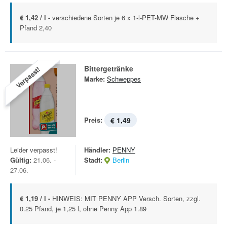
€ 1,42 / l -
verschiedene Sorten je 6 x 1-l-PET-MW Flasche +
Pfand 2,40
Bittergetränke
Verpasst!
Marke:
Schweppes
Preis:
€ 1,49
Leider verpasst!
Händler:
PENNY
Gültig:
21.06. -
Stadt:
Berlin
27.06.
€ 1,19 / l -
HINWEIS: MIT PENNY APP Versch. Sorten, zzgl.
0.25 Pfand, je 1,25 l, ohne Penny App 1.89