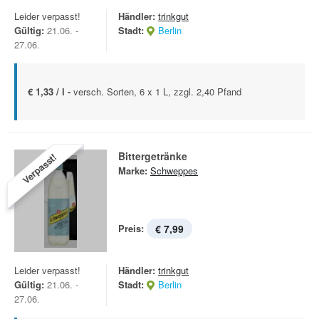
Leider verpasst!
Händler:
trinkgut
Gültig:
21.06. -
Stadt:
Berlin
27.06.
€ 1,33 / l -
versch. Sorten, 6 x 1 L, zzgl. 2,40 Pfand
Bittergetränke
Verpasst!
Marke:
Schweppes
Preis:
€ 7,99
Leider verpasst!
Händler:
trinkgut
Gültig:
21.06. -
Stadt:
Berlin
27.06.