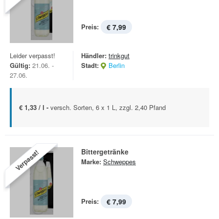
Preis:
€ 7,99
Leider verpasst!
Händler:
trinkgut
Gültig:
21.06. -
Stadt:
Berlin
27.06.
€ 1,33 / l -
versch. Sorten, 6 x 1 L, zzgl. 2,40 Pfand
Bittergetränke
Verpasst!
Marke:
Schweppes
Preis:
€ 7,99