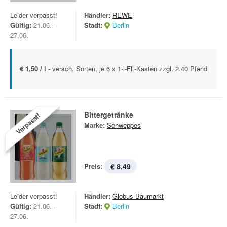
Leider verpasst!
Händler:
REWE
Gültig:
21.06. -
Stadt:
Berlin
27.06.
€ 1,50 / l -
versch. Sorten, je 6 x 1-l-Fl.-Kasten zzgl. 2.40 Pfand
Bittergetränke
Verpasst!
Marke:
Schweppes
Preis:
€ 8,49
Leider verpasst!
Händler:
Globus Baumarkt
Gültig:
21.06. -
Stadt:
Berlin
27.06.