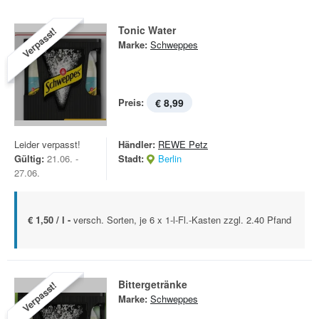
Tonic Water
Verpasst!
Marke:
Schweppes
Preis:
€ 8,99
Leider verpasst!
Händler:
REWE Petz
Gültig:
21.06. -
Stadt:
Berlin
27.06.
€ 1,50 / l -
versch. Sorten, je 6 x 1-l-Fl.-Kasten zzgl. 2.40 Pfand
Bittergetränke
Verpasst!
Marke:
Schweppes