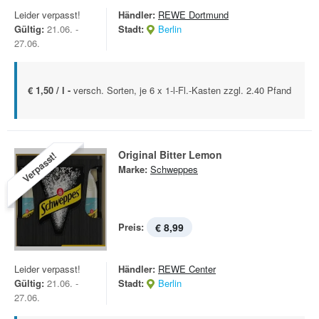
Leider verpasst!
Händler:
REWE Dortmund
Gültig:
21.06. -
Stadt:
Berlin
27.06.
€ 1,50 / l -
versch. Sorten, je 6 x 1-l-Fl.-Kasten zzgl. 2.40 Pfand
Original Bitter Lemon
Verpasst!
Marke:
Schweppes
Preis:
€ 8,99
Leider verpasst!
Händler:
REWE Center
Gültig:
21.06. -
Stadt:
Berlin
27.06.