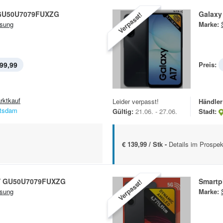
 GU50U7079FUXZG
Galaxy
Verpasst!
sung
Marke:
99,99
Preis:
rktkauf
Leider verpasst!
Händler
tsdam
Gültig:
21.06. - 27.06.
Stadt:
€ 139,99 / Stk -
Details im Prospek
V GU50U7079FUXZG
Smartp
Verpasst!
sung
Marke: