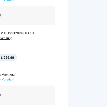
t
-TV GU50U7079FUXZG
Samsung
€ 299,99
:
Marktkauf
Potsdam
t