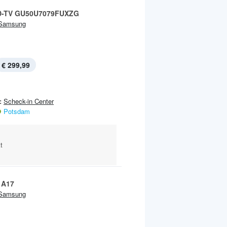
D-TV GU50U7079FUXZG
Samsung
€ 299,99
:
Scheck-in Center
Potsdam
t
 A17
Samsung