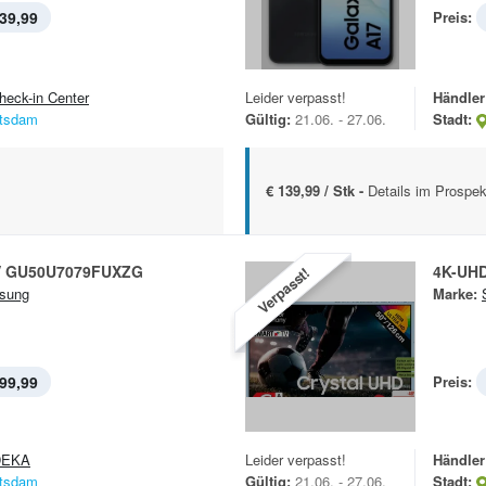
39,99
Preis:
heck-in Center
Leider verpasst!
Händler
tsdam
Gültig:
21.06. - 27.06.
Stadt:
€ 139,99 / Stk -
Details im Prospek
V GU50U7079FUXZG
4K-UH
Verpasst!
sung
Marke:
99,99
Preis:
DEKA
Leider verpasst!
Händler
tsdam
Gültig:
21.06. - 27.06.
Stadt: