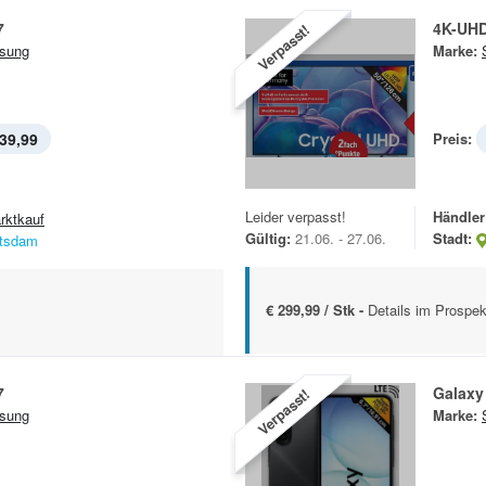
7
4K-UH
Verpasst!
sung
Marke:
39,99
Preis:
Leider verpasst!
Händler
rktkauf
Gültig:
21.06. - 27.06.
Stadt:
tsdam
€ 299,99 / Stk -
Details im Prospek
7
Galaxy
Verpasst!
sung
Marke: