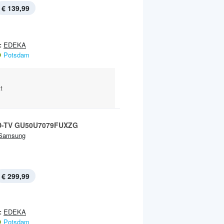
€ 139,99
:
EDEKA
Potsdam
t
D-TV GU50U7079FUXZG
Samsung
€ 299,99
:
EDEKA
Potsdam