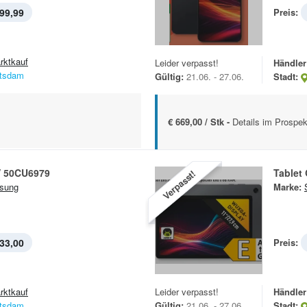
99,99
Preis:
rktkauf
Leider verpasst!
Händler
tsdam
Gültig:
21.06. - 27.06.
Stadt:
€ 669,00 / Stk -
Details im Prospek
V 50CU6979
Tablet
Verpasst!
sung
Marke:
33,00
Preis:
rktkauf
Leider verpasst!
Händler
tsdam
Gültig:
21.06. - 27.06.
Stadt: