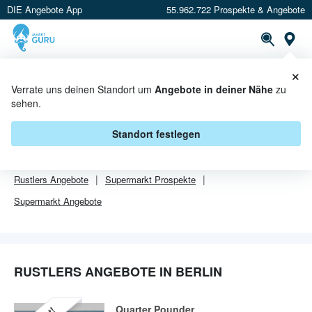
DIE Angebote App
55.962.722 Prospekte & Angebote
Or
×
PROSPEKTE
ANGEBOTE
CASHBACK
Verrate uns deinen Standort um
Angebote in deiner Nähe
zu
sehen.
RUSTLERS ANGEBOTE IN BERLIN
Standort festlegen
Von
Rustlers
sind in Berlin leider alle Angebebote abgelaufen.
Rustlers
Angebote
Supermarkt
Prospekte
Supermarkt
Angebote
RUSTLERS ANGEBOTE IN BERLIN
Quarter Pounder