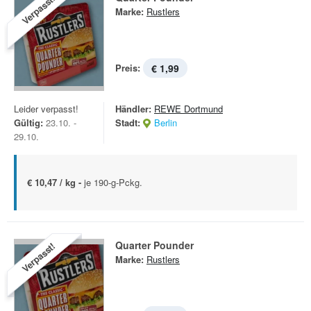
Verpasst!
Marke:
Rustlers
Preis:
€ 1,99
Leider verpasst!
Händler:
REWE Dortmund
Gültig:
23.10. -
Stadt:
Berlin
29.10.
€ 10,47 / kg -
je 190-g-Pckg.
Quarter Pounder
Verpasst!
Marke:
Rustlers