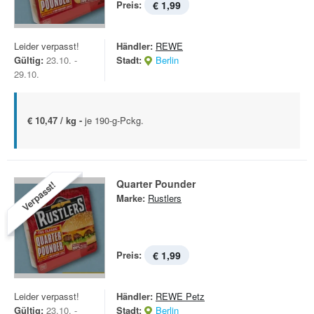
Preis:
€ 1,99
Leider verpasst!
Händler:
REWE
Gültig:
23.10. -
Stadt:
Berlin
29.10.
€ 10,47 / kg -
je 190-g-Pckg.
Quarter Pounder
Verpasst!
Marke:
Rustlers
Preis:
€ 1,99
Leider verpasst!
Händler:
REWE Petz
Gültig:
23.10. -
Stadt:
Berlin