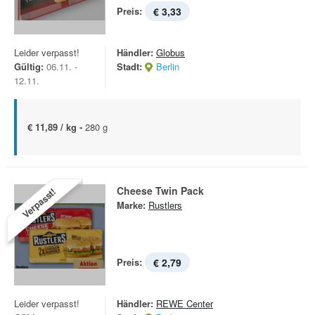
Preis:
€ 3,33
Leider verpasst!
Händler:
Globus
Gültig:
06.11. -
Stadt:
Berlin
12.11.
€ 11,89 / kg -
280 g
Cheese Twin Pack
Verpasst!
Marke:
Rustlers
Preis:
€ 2,79
Leider verpasst!
Händler:
REWE Center