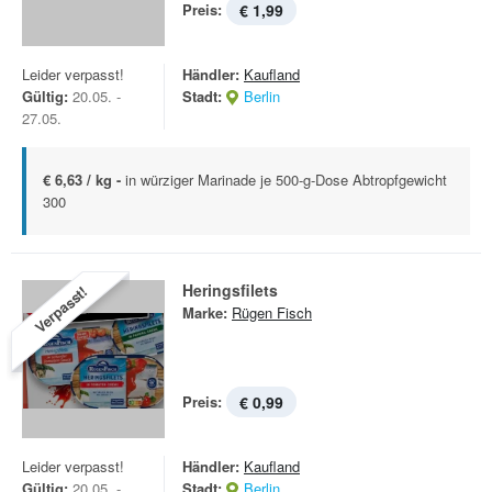
Preis:
€ 1,99
Leider verpasst!
Händler:
Kaufland
Gültig:
20.05. -
Stadt:
Berlin
27.05.
€ 6,63 / kg -
in würziger Marinade je 500-g-Dose Abtropfgewicht
300
Heringsfilets
Verpasst!
Marke:
Rügen Fisch
Preis:
€ 0,99
Leider verpasst!
Händler:
Kaufland
Gültig:
20.05. -
Stadt:
Berlin