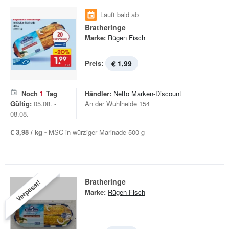
Läuft bald ab
Bratheringe
Marke:
Rügen Fisch
Preis:
€ 1,99
Noch
1
Tag
Händler:
Netto Marken-Discount
Gültig:
05.08. -
An der Wuhlheide 154
08.08.
€ 3,98 / kg -
MSC in würziger Marinade 500 g
Bratheringe
Verpasst!
Marke:
Rügen Fisch