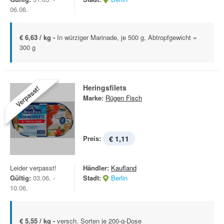
06.06.
€ 6,63 / kg -
In würziger Marinade, je 500 g, Abtropfgewicht =
300 g
Heringsfilets
Verpasst!
Marke:
Rügen Fisch
Preis:
€ 1,11
Leider verpasst!
Händler:
Kaufland
Gültig:
03.06. -
Stadt:
Berlin
10.06.
€ 5,55 / kg -
versch. Sorten je 200-g-Dose