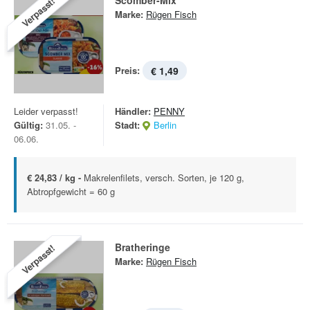
Scomber-Mix
Verpasst!
Marke:
Rügen Fisch
Preis:
€ 1,49
Leider verpasst!
Händler:
PENNY
Gültig:
31.05. -
Stadt:
Berlin
06.06.
€ 24,83 / kg -
Makrelenfilets, versch. Sorten, je 120 g,
Abtropfgewicht = 60 g
Bratheringe
Verpasst!
Marke:
Rügen Fisch