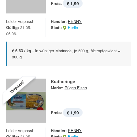
Preis:
€ 1,99
Leider verpasst!
Händler:
PENNY
Gültig:
31.05. -
Stadt:
Berlin
06.06.
€ 6,63 / kg -
In würziger Marinade, je 500 g, Abtropfgewicht =
300 g
Bratheringe
Verpasst!
Marke:
Rügen Fisch
Preis:
€ 1,99
Leider verpasst!
Händler:
PENNY
Gültig:
31.05. -
Stadt:
Berlin