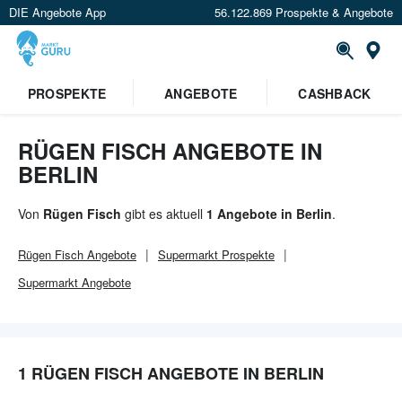
DIE Angebote App
56.122.869 Prospekte & Angebote
Or
×
PROSPEKTE
ANGEBOTE
CASHBACK
Verrate uns deinen Standort um
Angebote in deiner Nähe
zu
sehen.
RÜGEN FISCH ANGEBOTE IN
BERLIN
Standort festlegen
Von
Rügen Fisch
gibt es aktuell
1 Angebote in Berlin
.
Rügen Fisch
Angebote
Supermarkt
Prospekte
Supermarkt
Angebote
1 RÜGEN FISCH ANGEBOTE IN BERLIN