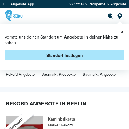
DIE Angebote App
56.122.869 Prospekte & Angebote
Or
×
PROSPEKTE
ANGEBOTE
CASHBACK
Verrate uns deinen Standort um
Angebote in deiner Nähe
zu
sehen.
REKORD ANGEBOTE IN BERLIN
Standort festlegen
Von
Rekord
sind in Berlin leider alle Angebebote abgelaufen.
Rekord
Angebote
Baumarkt
Prospekte
Baumarkt
Angebote
REKORD ANGEBOTE IN BERLIN
Kaminbriketts
Verpasst!
Marke:
Rekord