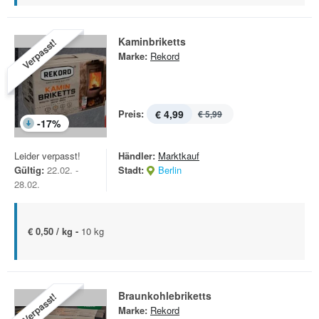
Kaminbriketts
Verpasst!
Marke:
Rekord
Preis:
€ 4,99
€ 5,99
-
17
%
Leider verpasst!
Händler:
Marktkauf
Gültig:
22.02. -
Stadt:
Berlin
28.02.
€ 0,50 / kg -
10 kg
Braunkohlebriketts
Verpasst!
Marke:
Rekord