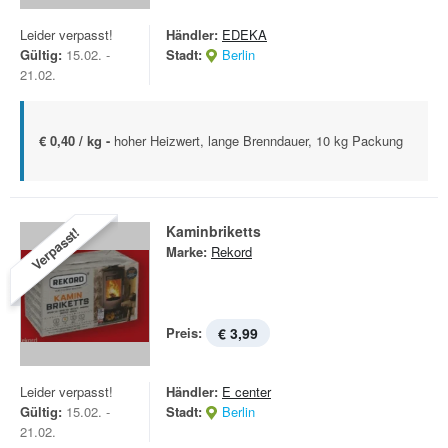
Leider verpasst!
Händler:
EDEKA
Gültig:
15.02. -
Stadt:
Berlin
21.02.
€ 0,40 / kg -
hoher Heizwert, lange Brenndauer, 10 kg Packung
Kaminbriketts
Verpasst!
Marke:
Rekord
Preis:
€ 3,99
Leider verpasst!
Händler:
E center
Gültig:
15.02. -
Stadt:
Berlin
21.02.