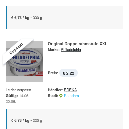
€ 6,73 / kg -
330 g
Original Doppelrahmstufe XXL
Verpasst!
Marke:
Philadelphia
Preis:
€ 2,22
Leider verpasst!
Händler:
EDEKA
Gültig:
14.06. -
Stadt:
Potsdam
20.06.
€ 6,73 / kg -
330 g