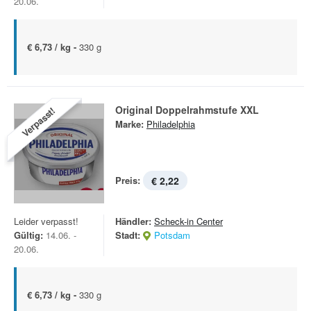
20.06.
€ 6,73 / kg -
330 g
Original Doppelrahmstufe XXL
Verpasst!
Marke:
Philadelphia
Preis:
€ 2,22
Leider verpasst!
Händler:
Scheck-in Center
Gültig:
14.06. -
Stadt:
Potsdam
20.06.
€ 6,73 / kg -
330 g