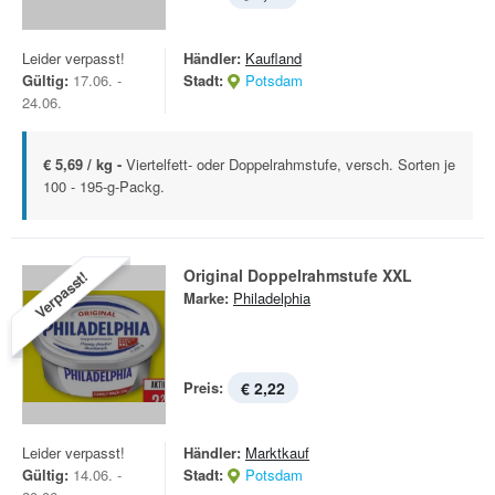
Leider verpasst!
Händler:
Kaufland
Gültig:
17.06. -
Stadt:
Potsdam
24.06.
€ 5,69 / kg -
Viertelfett- oder Doppelrahmstufe, versch. Sorten je
100 - 195-g-Packg.
Original Doppelrahmstufe XXL
Verpasst!
Marke:
Philadelphia
Preis:
€ 2,22
Leider verpasst!
Händler:
Marktkauf
Gültig:
14.06. -
Stadt:
Potsdam