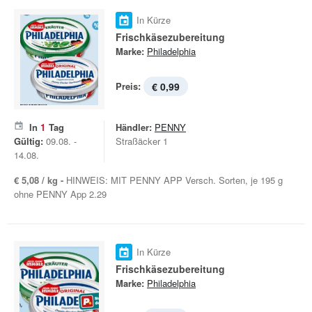
In Kürze
Frischkäsezubereitung
Marke:
Philadelphia
Preis:
€ 0,99
In
1
Tag
Händler:
PENNY
Gültig:
09.08. -
Straßäcker 1
14.08.
€ 5,08 / kg -
HINWEIS: MIT PENNY APP Versch. Sorten, je 195 g
ohne PENNY App 2.29
In Kürze
Frischkäsezubereitung
Marke:
Philadelphia