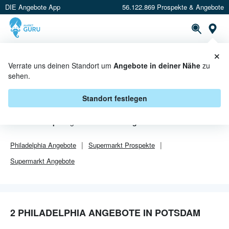
DIE Angebote App
56.122.869 Prospekte & Angebote
Or
×
PROSPEKTE
ANGEBOTE
CASHBACK
Verrate uns deinen Standort um
Angebote in deiner Nähe
zu
sehen.
PHILADELPHIA ANGEBOTE IN
POTSDAM
Standort festlegen
Von
Philadelphia
gibt es aktuell
2 Angebote in Potsdam
.
Philadelphia
Angebote
Supermarkt
Prospekte
Supermarkt
Angebote
2 PHILADELPHIA ANGEBOTE IN POTSDAM