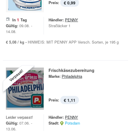
Preis:
€ 0,99
In
1
Tag
Händler:
PENNY
Gültig:
09.08. -
Straßäcker 1
14.08.
€ 5,08 / kg -
HINWEIS: MIT PENNY APP Versch. Sorten, je 195 g
Frischkäsezubereitung
Verpasst!
Marke:
Philadelphia
Preis:
€ 1,11
Leider verpasst!
Händler:
PENNY
Gültig:
07.06. -
Stadt:
Potsdam
13.06.