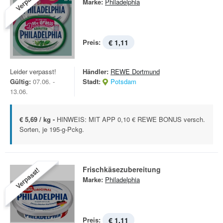
Verpasst!
Marke:
Philadelphia
Preis:
€ 1,11
Leider verpasst!
Händler:
REWE Dortmund
Gültig:
07.06. -
Stadt:
Potsdam
13.06.
€ 5,69 / kg -
HINWEIS: MIT APP 0,10 € REWE BONUS versch.
Sorten, je 195-g-Pckg.
Frischkäsezubereitung
Verpasst!
Marke:
Philadelphia
Preis:
€ 1,11