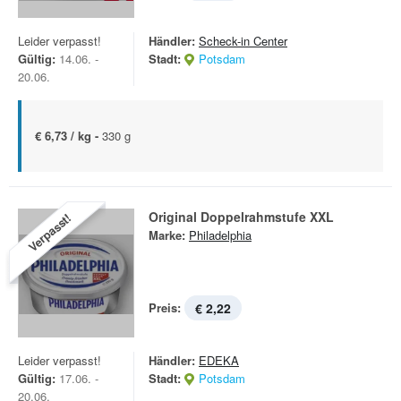
Leider verpasst!
Händler:
Scheck-in Center
Gültig:
14.06. -
Stadt:
Potsdam
20.06.
€ 6,73 / kg -
330 g
Original Doppelrahmstufe XXL
Verpasst!
Marke:
Philadelphia
Preis:
€ 2,22
Leider verpasst!
Händler:
EDEKA
Gültig:
17.06. -
Stadt:
Potsdam
20.06.