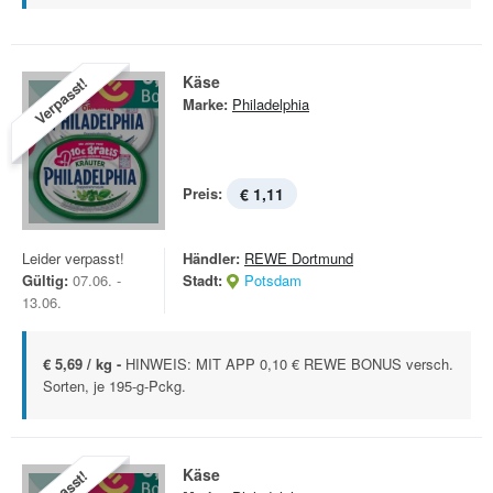
Käse
Verpasst!
Marke:
Philadelphia
Preis:
€ 1,11
Leider verpasst!
Händler:
REWE Dortmund
Gültig:
07.06. -
Stadt:
Potsdam
13.06.
€ 5,69 / kg -
HINWEIS: MIT APP 0,10 € REWE BONUS versch.
Sorten, je 195-g-Pckg.
Käse