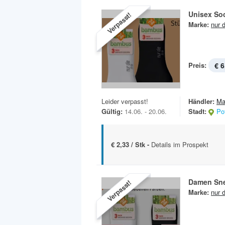
Unisex So
Verpasst!
Marke:
nur d
Preis:
€ 6
Leider verpasst!
Händler:
Ma
Gültig:
14.06. - 20.06.
Stadt:
Po
€ 2,33 / Stk -
Details im Prospekt
Damen Sne
Verpasst!
Marke:
nur d