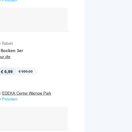
 Rabatt
 Socken 3er
nur die
€ 6,99
€ 999,00
:
EDEKA Center Warnow Park
Potsdam