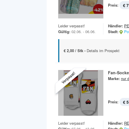
Preis:
€ 7
Leider verpasst!
Händler:
P
Gültig:
02.06. - 06.06.
Stadt:
Po
€ 2,00 / Stk -
Details im Prospekt
Fan-Socke
Verpasst!
Marke:
nur d
Preis:
€ 5
Leider verpasst!
Händler:
RE
Gültig:
07.06. - 13.06.
Stadt:
Po