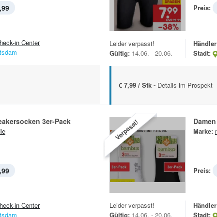
,99
Preis:
heck-in Center
Leider verpasst!
Händler
tsdam
Gültig:
14.06. - 20.06.
Stadt:
€ 7,99 / Stk -
Details im Prospekt
akersocken 3er-Pack
Damen 
Verpasst!
ie
Marke:
,99
Preis:
heck-in Center
Leider verpasst!
Händler
tsdam
Gültig:
14.06. - 20.06.
Stadt: