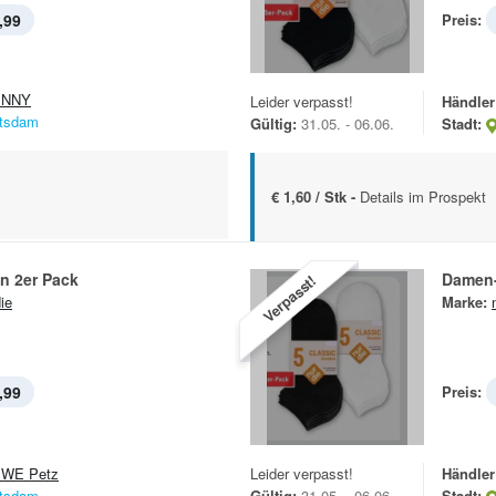
,99
Preis:
ENNY
Leider verpasst!
Händler
tsdam
Gültig:
31.05. - 06.06.
Stadt:
€ 1,60 / Stk -
Details im Prospekt
n 2er Pack
Damen-
Verpasst!
ie
Marke:
,99
Preis:
WE Petz
Leider verpasst!
Händler
tsdam
Gültig:
31.05. - 06.06.
Stadt: