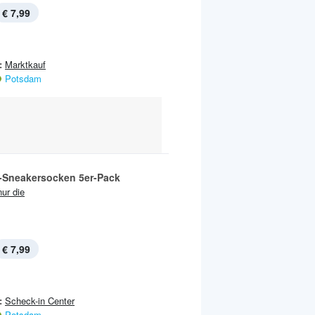
€ 7,99
:
Marktkauf
Potsdam
Sneakersocken 5er-Pack
nur die
€ 7,99
:
Scheck-in Center
Potsdam