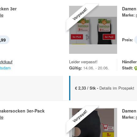
cken 3er
Damen 
Verpasst!
ie
Marke:
,99
Preis:
rktkauf
Leider verpasst!
Händler
tsdam
Gültig:
14.06. - 20.06.
Stadt:
€ 2,33 / Stk -
Details im Prospekt
akersocken 3er-Pack
Damen 
Verpasst!
ie
Marke: