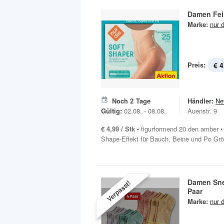
Damen Fei
Marke:
nur d
Preis:
€ 4
Noch
2
Tage
Händler:
Ne
Gültig:
02.08. - 08.08.
Auenstr. 9
€ 4,99 / Stk -
figurformend 20 den amber • 
Shape-Effekt für Bauch, Beine und Po Grö
Damen Sne
Verpasst!
Paar
Marke:
nur d