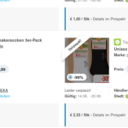
€ 1,60 / Stk -
Details im Prospekt
akersocken 5er-Pack
Verpasst!
Top
ie
Unisex
Marke:
,99
Preis:
-
99
%
DEKA
Leider verpasst!
Händler
tsdam
Gültig:
14.06. - 20.06.
Stadt:
€ 2,33 / Stk -
Details im Prospekt