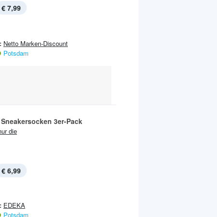
€ 7,99
:
Netto Marken-Discount
Potsdam
Sneakersocken 3er-Pack
nur die
€ 6,99
:
EDEKA
Potsdam