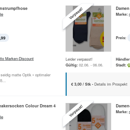
nstrumpfhose
Damen 
Verpasst!
ie
Marke:
,99
Preis:
tto Marken-Discount
Leider verpasst!
Händler
Gültig:
02.06. - 06.06.
Stadt:
seidig matte Optik • optimaler
ß...
€ 3,00 / Stk -
Details im Prospekt
akersocken Colour Dream 4
Damen-
Verpasst!
Marke:
ie