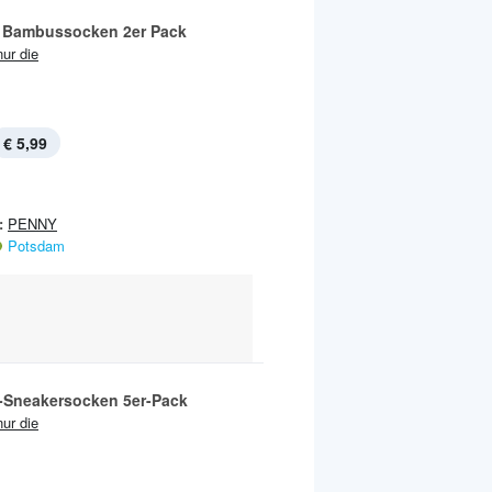
Bambussocken 2er Pack
nur die
€ 5,99
:
PENNY
Potsdam
Sneakersocken 5er-Pack
nur die