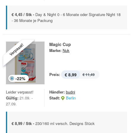
€ 4,45 / Stk -
Day & Night 0 - 6 Monate oder Signature Night 18
- 36 Monate je Packung
Magic Cup
Verpasst!
Marke:
Nuk
Preis:
€ 8,99
€ 11,49
-
22
%
Leider verpasst!
Händler:
budni
Gültig:
21.09. -
Stadt:
Berlin
27.09.
€ 8,99 / Stk -
230/160 ml versch. Designs Stück