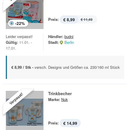
Preis:
€ 8,99
€ 11,49
-
22
%
Leider verpasst!
Händler:
budni
Gültig:
11.01. -
Stadt:
Berlin
17.01.
€ 8,99 / Stk -
versch. Designs und Größen ca. 230/160 ml Stück
Trinkbecher
Verpasst!
Marke:
Nuk
Preis:
€ 14,99