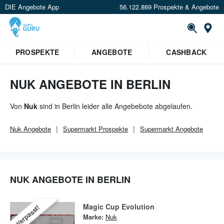
DIE Angebote App
56.122.869 Prospekte & Angebote
Or
×
PROSPEKTE
ANGEBOTE
CASHBACK
Verrate uns deinen Standort um
Angebote in deiner Nähe
zu
sehen.
NUK ANGEBOTE IN BERLIN
Standort festlegen
Von
Nuk
sind in Berlin leider alle Angebebote abgelaufen.
Nuk
Angebote
Supermarkt
Prospekte
Supermarkt
Angebote
NUK ANGEBOTE IN BERLIN
Magic Cup Evolution
Verpasst!
Marke:
Nuk