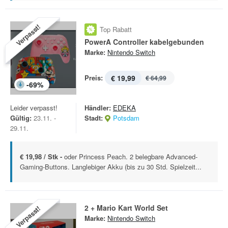
Verpasst!
Top Rabatt
PowerA Controller kabelgebunden
Marke:
Nintendo Switch
Preis:
€ 19,99
€ 64,99
-
69
%
Leider verpasst!
Händler:
EDEKA
Gültig:
23.11. -
Stadt:
Potsdam
29.11.
€ 19,98 / Stk -
oder Princess Peach. 2 belegbare Advanced-
Gaming-Buttons. Langlebiger Akku (bis zu 30 Std. Spielzeit...
2 + Mario Kart World Set
Verpasst!
Marke:
Nintendo Switch