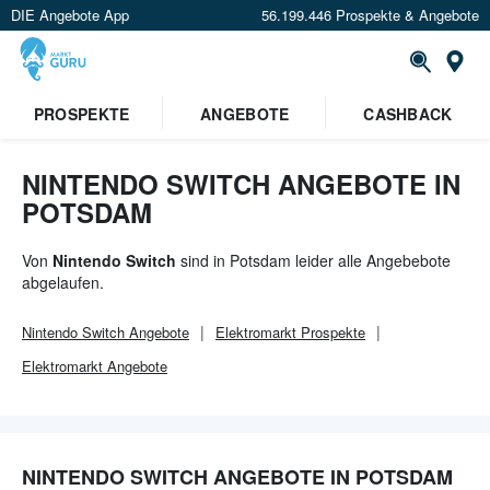
DIE Angebote App
56.199.446 Prospekte & Angebote
Or
×
PROSPEKTE
ANGEBOTE
CASHBACK
Verrate uns deinen Standort um
Angebote in deiner Nähe
zu
sehen.
NINTENDO SWITCH ANGEBOTE IN
POTSDAM
Standort festlegen
Von
Nintendo Switch
sind in Potsdam leider alle Angebebote
abgelaufen.
Nintendo Switch
Angebote
Elektromarkt
Prospekte
Elektromarkt
Angebote
NINTENDO SWITCH ANGEBOTE IN POTSDAM