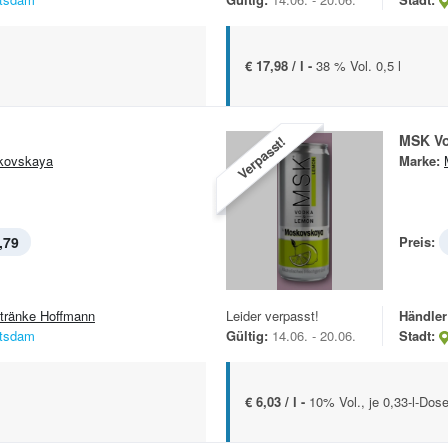
€ 17,98 / l -
38 % Vol. 0,5 l
MSK V
Verpasst!
kovskaya
Marke:
,79
Preis:
tränke Hoffmann
Leider verpasst!
Händler
tsdam
Gültig:
14.06. - 20.06.
Stadt:
€ 6,03 / l -
10% Vol., je 0,33-l-Dos