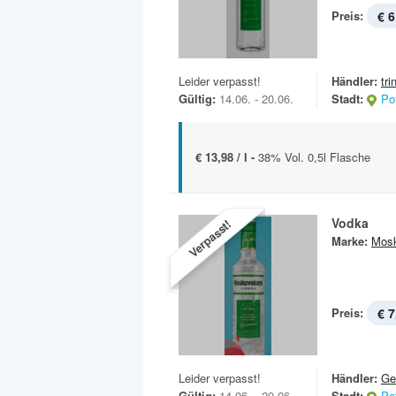
Preis:
€ 6
Leider verpasst!
Händler:
tri
Gültig:
14.06. - 20.06.
Stadt:
Po
€ 13,98 / l -
38% Vol. 0,5l Flasche
Vodka
Verpasst!
Marke:
Mos
Preis:
€ 7
Leider verpasst!
Händler:
Ge
Gültig:
14.06. - 20.06.
Stadt:
Po