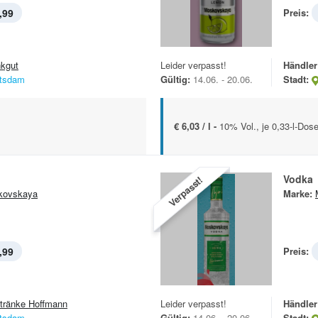
,99
Preis:
nkgut
Leider verpasst!
Händler
tsdam
Gültig:
14.06. - 20.06.
Stadt:
€ 6,03 / l -
10% Vol., je 0,33-l-Dos
Vodka
Verpasst!
kovskaya
Marke:
,99
Preis:
tränke Hoffmann
Leider verpasst!
Händler
tsdam
Gültig:
14.06. - 20.06.
Stadt: