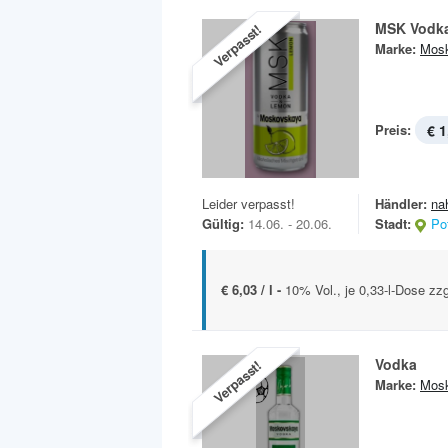
MSK Vodk
Verpasst!
Marke:
Mos
Preis:
€ 1
Leider verpasst!
Händler:
na
Gültig:
14.06. - 20.06.
Stadt:
Po
€ 6,03 / l -
10% Vol., je 0,33-l-Dose zz
Vodka
Verpasst!
Marke:
Mos