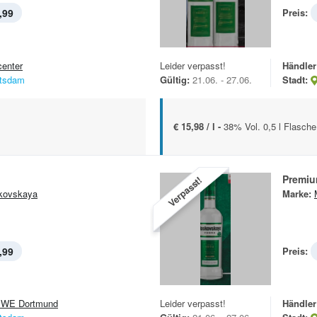
,99
Preis:
center
Leider verpasst!
Händler
tsdam
Gültig:
21.06. - 27.06.
Stadt:
€ 15,98 / l -
38% Vol. 0,5 l Flasche
Premiu
Verpasst!
kovskaya
Marke:
,99
Preis:
WE Dortmund
Leider verpasst!
Händler