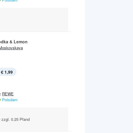
odka & Lemon
Moskovskaya
€ 1,99
:
REWE
Potsdam
e zzgl. 0.25 Pfand