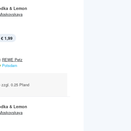
odka & Lemon
Moskovskaya
€ 1,99
:
REWE Petz
Potsdam
e zzgl. 0.25 Pfand
odka & Lemon
Moskovskaya