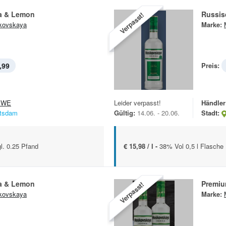
a & Lemon
Russis
Verpasst!
kovskaya
Marke:
,99
Preis:
EWE
Leider verpasst!
Händler
tsdam
Gültig:
14.06. - 20.06.
Stadt:
gl. 0.25 Pfand
€ 15,98 / l -
38% Vol 0,5 l Flasche
a & Lemon
Premiu
Verpasst!
kovskaya
Marke: