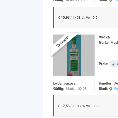
€ 15,98 / l -
38 % Vol. 0,5 l
Vodka
Verpasst!
Marke:
Mos
Preis:
€ 8
Leider verpasst!
Händler:
Ge
Gültig:
14.06. - 20.06.
Stadt:
Po
€ 17,58 / l -
38 % Vol. 0,5 l