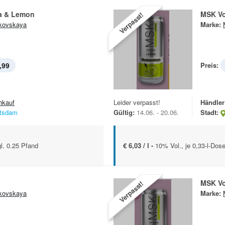
a & Lemon
MSK V
Verpasst!
kovskaya
Marke:
,99
Preis:
hkauf
Leider verpasst!
Händler
tsdam
Gültig:
14.06. - 20.06.
Stadt:
gl. 0.25 Pfand
€ 6,03 / l -
10% Vol., je 0,33-l-Dos
MSK V
Verpasst!
kovskaya
Marke: