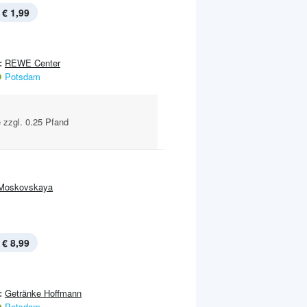
€ 1,99
:
REWE Center
Potsdam
e zzgl. 0.25 Pfand
Moskovskaya
€ 8,99
:
Getränke Hoffmann
Potsdam