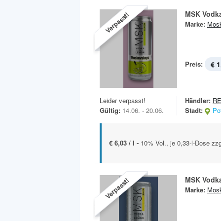
MSK Vodk
Verpasst!
Marke:
Mos
Preis:
€ 1
Leider verpasst!
Händler:
R
Gültig:
14.06. - 20.06.
Stadt:
Po
€ 6,03 / l -
10% Vol., je 0,33-l-Dose zz
MSK Vodk
Verpasst!
Marke:
Mos