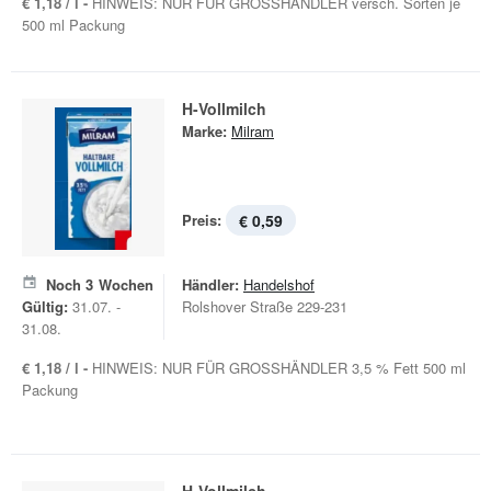
€ 1,18 / l -
HINWEIS: NUR FÜR GROSSHÄNDLER versch. Sorten je
500 ml Packung
H-Vollmilch
Marke:
Milram
Preis:
€ 0,59
Noch
3
Wochen
Händler:
Handelshof
Gültig:
31.07. -
Rolshover Straße 229-231
31.08.
€ 1,18 / l -
HINWEIS: NUR FÜR GROSSHÄNDLER 3,5 % Fett 500 ml
Packung