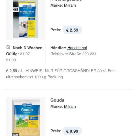
Marke:
Milram
Preis:
€ 2,59
Noch
3
Wochen
Händler:
Handelshof
Gültig:
31.07. -
Rolshover Straße 229-231
31.08.
€ 2,59 / l -
HINWEIS: NUR FÜR GROSSHÄNDLER 30 % Fett
ultrahocherhitzt 1000 g Packung
Gouda
Marke:
Milram
Preis:
€ 9,99