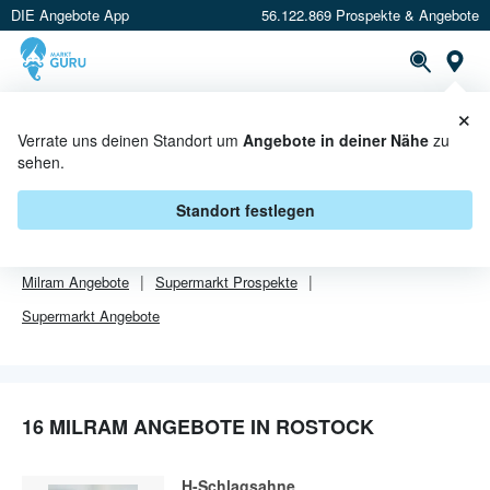
DIE Angebote App
56.122.869 Prospekte & Angebote
Or
×
PROSPEKTE
ANGEBOTE
CASHBACK
Verrate uns deinen Standort um
Angebote in deiner Nähe
zu
sehen.
MILRAM ANGEBOTE IN ROSTOCK
Standort festlegen
Von
Milram
gibt es aktuell
16 Angebote in Rostock
.
Milram
Angebote
Supermarkt
Prospekte
Supermarkt
Angebote
16 MILRAM ANGEBOTE IN ROSTOCK
H-Schlagsahne