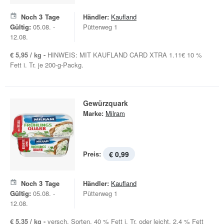
Noch
3
Tage
Händler:
Kaufland
Gültig:
05.08. -
Pütterweg 1
12.08.
€ 5,95 / kg -
HINWEIS: MIT KAUFLAND CARD XTRA 1.11€ 10 %
Fett i. Tr. je 200-g-Packg.
Gewürzquark
Marke:
Milram
Preis:
€ 0,99
Noch
3
Tage
Händler:
Kaufland
Gültig:
05.08. -
Pütterweg 1
12.08.
€ 5,35 / kg -
versch. Sorten, 40 % Fett i. Tr. oder leicht, 2,4 % Fett