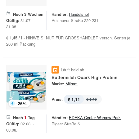
Noch
3
Wochen
Händler:
Handelshof
Gültig:
31.07. -
Rolshover Straße 229-231
31.08.
€ 1,45 / l -
HINWEIS: NUR FÜR GROSSHÄNDLER versch. Sorten je
200 ml Packung
Läuft bald ab
Buttermilch Quark High Protein
Marke:
Milram
Preis:
€ 1,11
€ 1,49
-
26
%
Noch
1
Tag
Händler:
EDEKA Center Warnow Park
Gültig:
02.08. -
Rigaer Straße 5
08.08.