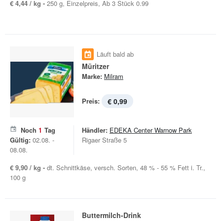
€ 4,44 / kg -
250 g, Einzelpreis, Ab 3 Stück 0.99
Läuft bald ab
Müritzer
Marke:
Milram
Preis:
€ 0,99
Noch
1
Tag
Händler:
EDEKA Center Warnow Park
Gültig:
02.08. -
Rigaer Straße 5
08.08.
€ 9,90 / kg -
dt. Schnittkäse, versch. Sorten, 48 % - 55 % Fett i. Tr.,
100 g
Buttermilch-Drink