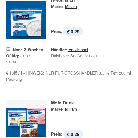
H-Vollmilch
Marke:
Milram
Preis:
€ 0,29
Noch
3
Wochen
Händler:
Handelshof
Gültig:
31.07. -
Rolshover Straße 229-231
31.08.
€ 1,45 / l -
HINWEIS: NUR FÜR GROSSHÄNDLER 3,5 % Fett 200 ml
Packung
Moin Drink
Marke:
Milram
Preis:
€ 0,29