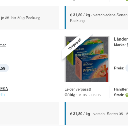
€ 31,80 / kg -
verschiedene Sorten
 je 35- bis 50-g-Packung
Packung
Länder
Verpasst!
mer
Marke:
,59
Preis:
DEKA
Leider verpasst!
Händler
lin
Gültig:
31.05. - 06.06.
Stadt:
€ 31,80 / kg -
versch. Sorten 35 - 