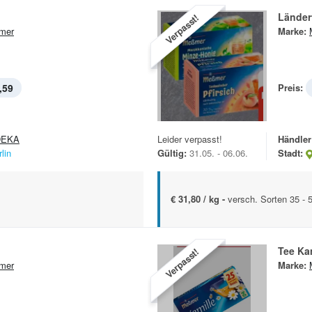
Länder
Verpasst!
mer
Marke:
,59
Preis:
DEKA
Leider verpasst!
Händler
lin
Gültig:
31.05. - 06.06.
Stadt:
€ 31,80 / kg -
versch. Sorten 35 - 
Tee Ka
Verpasst!
mer
Marke: