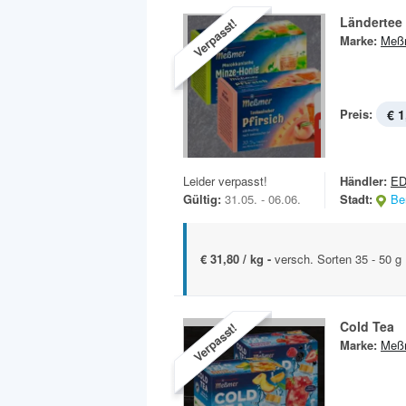
Ländertee
Verpasst!
Marke:
Meß
Preis:
€ 1
Leider verpasst!
Händler:
E
Gültig:
31.05. - 06.06.
Stadt:
Ber
€ 31,80 / kg -
versch. Sorten 35 - 50 g
Cold Tea
Verpasst!
Marke:
Meß