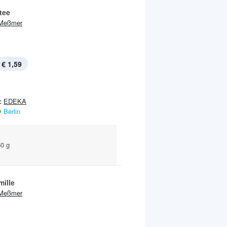
tee
Meßmer
€ 1,59
:
EDEKA
Berlin
50 g
mille
Meßmer