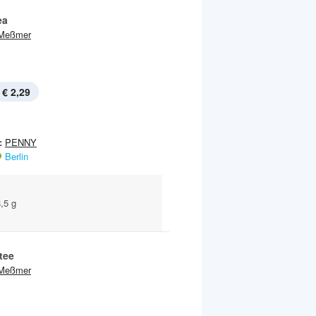
ea
Meßmer
€ 2,29
:
PENNY
Berlin
,5 g
tee
Meßmer