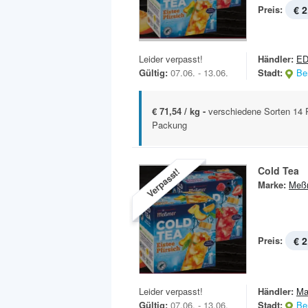
Preis:
€ 2
Leider verpasst!
Händler:
ED
Gültig:
07.06. - 13.06.
Stadt:
Ber
€ 71,54 / kg -
verschiedene Sorten 14 
Packung
Cold Tea
Verpasst!
Marke:
Meß
Preis:
€ 2
Leider verpasst!
Händler:
Ma
Gültig:
07.06. - 13.06.
Stadt:
Ber