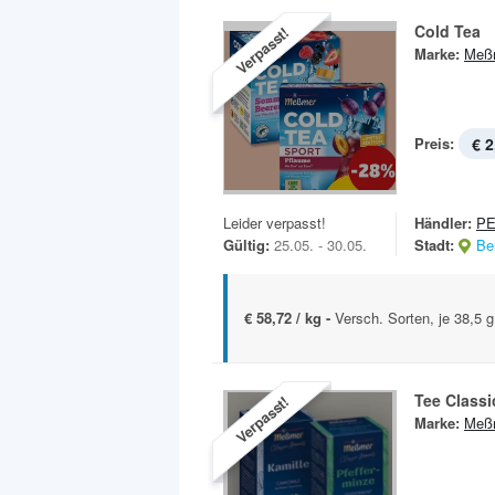
Cold Tea
Verpasst!
Marke:
Meß
Preis:
€ 2
Leider verpasst!
Händler:
P
Gültig:
25.05. - 30.05.
Stadt:
Ber
€ 58,72 / kg -
Versch. Sorten, je 38,5 g
Tee Class
Verpasst!
Marke:
Meß