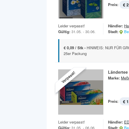
Preis:
€ 2
Leider verpasst!
Händler:
Ha
Gültig:
31.05. - 30.06.
Stadt:
Ber
€ 0,09 / Stk -
HINWEIS: NUR FÜR GRO
25er Packung
Ländertee
Verpasst!
Marke:
Meß
Preis:
€ 1
Leider verpasst!
Händler:
E
Gültig:
31.05. - 06.06.
Stadt:
Ber