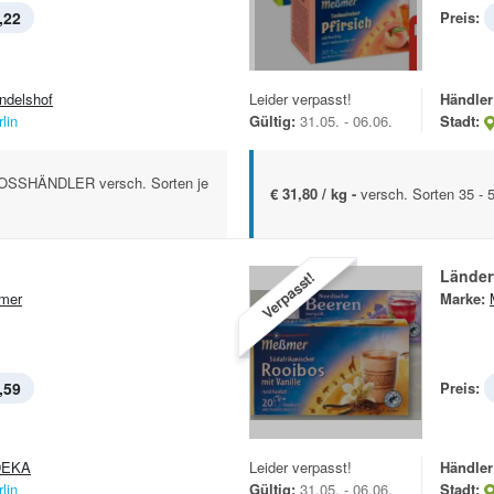
,22
Preis:
ndelshof
Leider verpasst!
Händler
lin
Gültig:
31.05. - 06.06.
Stadt:
SSHÄNDLER versch. Sorten je
€ 31,80 / kg -
versch. Sorten 35 - 
Länder
Verpasst!
mer
Marke:
,59
Preis:
DEKA
Leider verpasst!
Händler
lin
Gültig:
31.05. - 06.06.
Stadt: