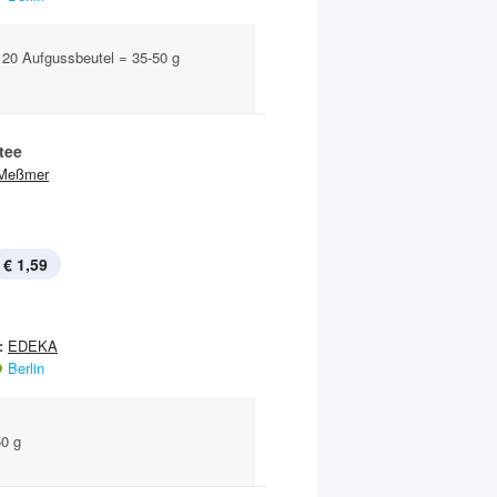
 20 Aufgussbeutel = 35-50 g
tee
Meßmer
€ 1,59
:
EDEKA
Berlin
50 g