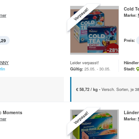
Cold T
Verpasst!
mer
Marke:
,29
Preis:
ENNY
Leider verpasst!
Händler
lin
Gültig:
25.05. - 30.05.
Stadt:
€ 58,72 / kg -
Versch. Sorten, je 38
ic Moments
Länder
Verpasst!
mer
Marke: