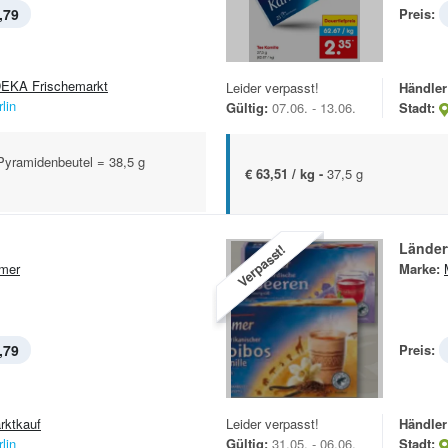
,79
Preis:
EKA Frischemarkt
Leider verpasst!
Händler
lin
Gültig:
07.06. - 13.06.
Stadt:
Pyramidenbeutel = 38,5 g
€ 63,51 / kg -
37,5 g
Länder
Verpasst!
mer
Marke:
,79
Preis:
rktkauf
Leider verpasst!
Händler
lin
Gültig:
31.05. - 06.06.
Stadt: