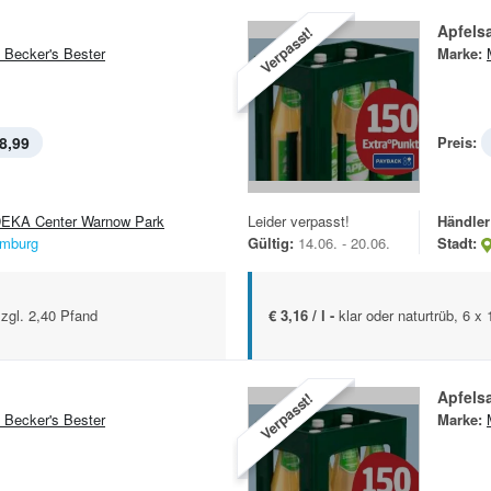
Apfelsa
Verpasst!
 Becker's Bester
Marke:
8,99
Preis:
EKA Center Warnow Park
Leider verpasst!
Händler
mburg
Gültig:
14.06. - 20.06.
Stadt:
zzgl. 2,40 Pfand
€ 3,16 / l -
klar oder naturtrüb, 6 x
Apfelsa
Verpasst!
 Becker's Bester
Marke: