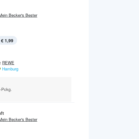
Mein Becker's Bester
€ 1,99
:
REWE
Hamburg
l-Pckg.
ft
Mein Becker's Bester