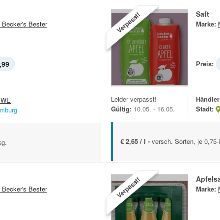
Saft
Verpasst!
 Becker's Bester
Marke:
,99
Preis:
Leider verpasst!
Händler
EWE
Gültig:
10.05. - 16.05.
Stadt:
mburg
€ 2,65 / l -
versch. Sorten, je 0,75-
kg.
Apfelsa
Verpasst!
 Becker's Bester
Marke: