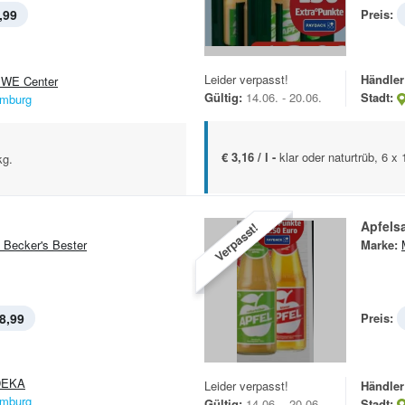
,99
Preis:
Leider verpasst!
Händler
WE Center
Gültig:
14.06. - 20.06.
Stadt:
mburg
€ 3,16 / l -
klar oder naturtrüb, 6 x
kg.
Apfelsa
Verpasst!
 Becker's Bester
Marke:
8,99
Preis:
DEKA
Leider verpasst!
Händler
mburg
Gültig:
14.06. - 20.06.
Stadt: