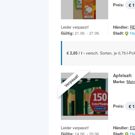
Preis:
€ 1
Leider verpasst!
Händler:
RE
Gültig:
21.06. - 27.06.
Stadt:
Ha
€ 2,65 / l -
versch. Sorten, je 0,75-l-Pc
Apfelsaft
Verpasst!
Marke:
Mein
Preis:
€ 1
Leider verpasst!
Händler:
E
Gültig:
14.06. - 20.06.
Stadt:
Ha