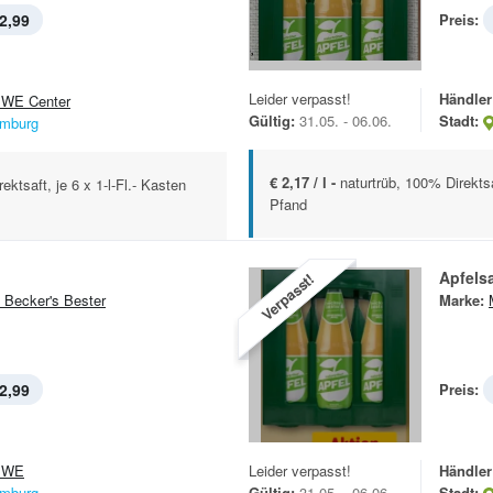
2,99
Preis:
Leider verpasst!
Händler
WE Center
Gültig:
31.05. - 06.06.
Stadt:
mburg
€ 2,17 / l -
naturtrüb, 100% Direktsa
ektsaft, je 6 x 1-l-Fl.- Kasten
Pfand
Apfelsa
Verpasst!
 Becker's Bester
Marke:
2,99
Preis:
EWE
Leider verpasst!
Händler
mburg
Gültig:
31.05. - 06.06.
Stadt: