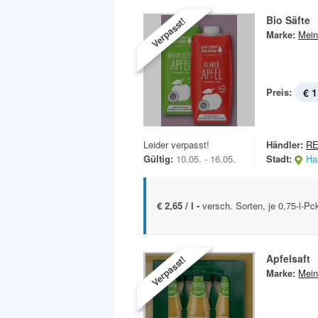
Bio Säfte
Verpasst!
Marke:
Mein
Preis:
€ 1
Leider verpasst!
Händler:
R
Gültig:
10.05. - 16.05.
Stadt:
Ha
€ 2,65 / l -
versch. Sorten, je 0,75-l-Pc
Apfelsaft
Verpasst!
Marke:
Mein