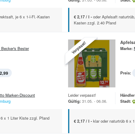
ektsaft, je 6 x 1-l-Fl.-Kasten
€ 2,17 / l -
oder Apfelsaft naturtrüb,
Kasten zzgl. 2.40 Pfand
Apfelsa
Verpasst!
 Becker's Bester
Marke:
2,99
Preis:
tto Marken-Discount
Leider verpasst!
Händler
mburg
Gültig:
31.05. - 06.06.
Stadt:
 6 x 1 Liter Kiste zzgl. Pfand
€ 2,17 / l -
klar oder naturtrüb 6 x 1