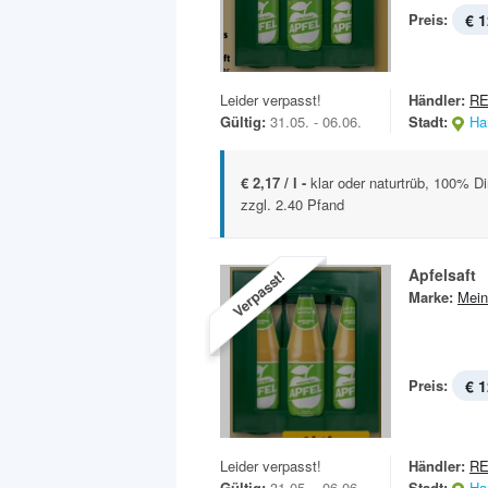
Preis:
€ 1
Leider verpasst!
Händler:
RE
Gültig:
31.05. - 06.06.
Stadt:
Ha
€ 2,17 / l -
klar oder naturtrüb, 100% Dir
zzgl. 2.40 Pfand
Apfelsaft
Verpasst!
Marke:
Mein
Preis:
€ 1
Leider verpasst!
Händler:
R
Gültig:
31.05. - 06.06.
Stadt:
Ha