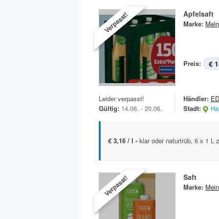
Apfelsaft
Verpasst!
Marke:
Mein
Preis:
€ 1
Leider verpasst!
Händler:
ED
Gültig:
14.06. - 20.06.
Stadt:
Ha
€ 3,16 / l -
klar oder naturtrüb, 6 x 1 L 
Saft
Verpasst!
Marke:
Mein