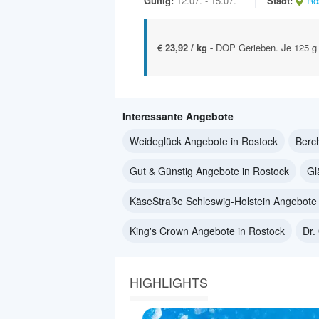
Gültig:
12.07. - 15.07.
Stadt:
Ro
€ 23,92 / kg -
DOP Gerieben. Je 125 g
Interessante Angebote
Weideglück Angebote in Rostock
Berc
Gut & Günstig Angebote in Rostock
Gl
KäseStraße Schleswig-Holstein Angebote 
King's Crown Angebote in Rostock
Dr.
HIGHLIGHTS