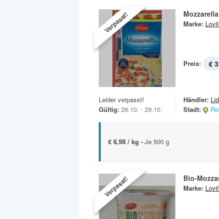
Mozzarell
Verpasst!
Marke:
Lovil
Preis:
€ 3
Leider verpasst!
Händler:
Lid
Gültig:
26.10. - 29.10.
Stadt:
Ro
€ 6,98 / kg -
Je 500 g
Bio-Mozzar
Verpasst!
Marke:
Lovil