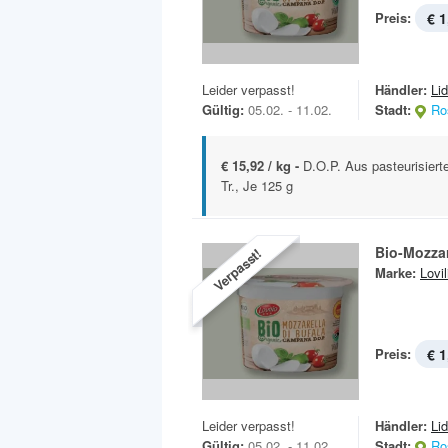
Preis:
€ 1
Leider verpasst!
Händler:
Lid
Gültig:
05.02. - 11.02.
Stadt:
Ro
€ 15,92 / kg -
D.O.P. Aus pasteurisierte
Tr., Je 125 g
Bio-Mozzar
Verpasst!
Marke:
Lovil
Preis:
€ 1
Leider verpasst!
Händler:
Lid
Gültig:
05.02. - 11.02.
Stadt:
Ro