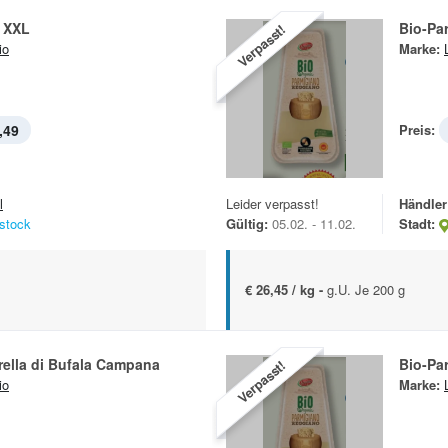
a XXL
Bio-Pa
Verpasst!
io
Marke:
,49
Preis:
l
Leider verpasst!
Händler
stock
Gültig:
05.02. - 11.02.
Stadt:
€ 26,45 / kg -
g.U. Je 200 g
ella di Bufala Campana
Bio-Pa
Verpasst!
io
Marke: