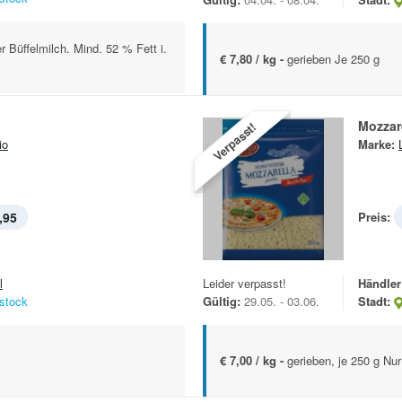
r Büffelmilch. Mind. 52 % Fett i.
€ 7,80 / kg -
gerieben Je 250 g
Mozzar
Verpasst!
io
Marke:
,95
Preis:
l
Leider verpasst!
Händler
stock
Gültig:
29.05. - 03.06.
Stadt:
€ 7,00 / kg -
gerieben, je 250 g Nur 