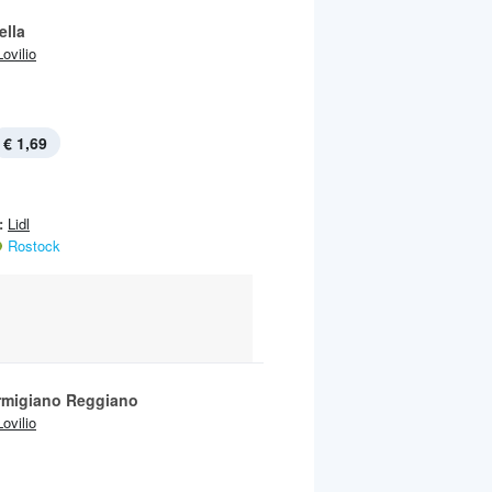
ella
Lovilio
€ 1,69
:
Lidl
Rostock
rmigiano Reggiano
Lovilio