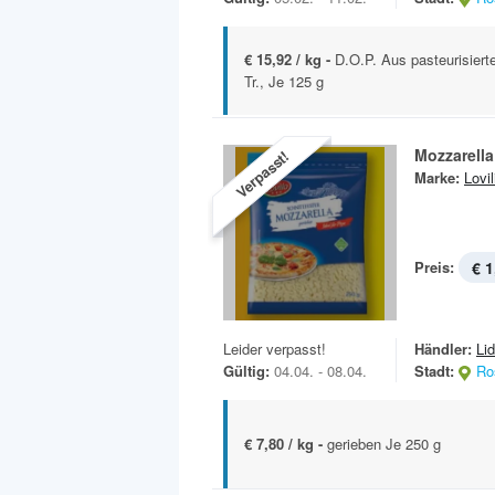
€ 15,92 / kg -
D.O.P. Aus pasteurisierte
Tr., Je 125 g
Mozzarella
Verpasst!
Marke:
Lovil
Preis:
€ 1
Leider verpasst!
Händler:
Lid
Gültig:
04.04. - 08.04.
Stadt:
Ro
€ 7,80 / kg -
gerieben Je 250 g