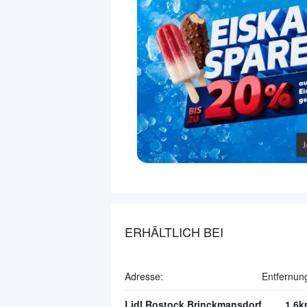
ERHÄLTLICH BEI
Adresse:
Entfernun
Lidl Rostock Brinckmansdorf
1.6k