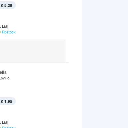
€ 5,29
:
Lidl
Rostock
ella
Lovilio
€ 1,95
:
Lidl
Rostock