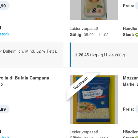
,99
Preis:
l
Leider verpasst!
Händler
stock
Gültig:
05.02. - 11.02.
Stadt:
r Büffelmilch. Mind. 52 % Fett i.
€ 26,45 / kg -
g.U. Je 200 g
ella di Bufala Campana
Mozzar
Verpasst!
io
Marke:
,99
Preis:
l
Leider verpasst!
Händler
stock
Gültig:
04.04. - 08.04.
Stadt: