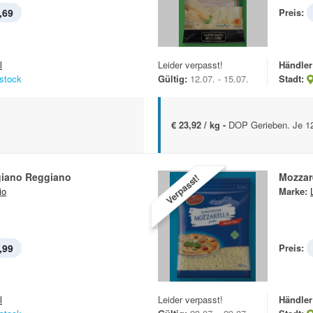
,69
Preis:
l
Leider verpasst!
Händler
stock
Gültig:
12.07. - 15.07.
Stadt:
€ 23,92 / kg -
DOP Gerieben. Je 1
giano Reggiano
Mozzar
Verpasst!
io
Marke:
,99
Preis:
l
Leider verpasst!
Händler