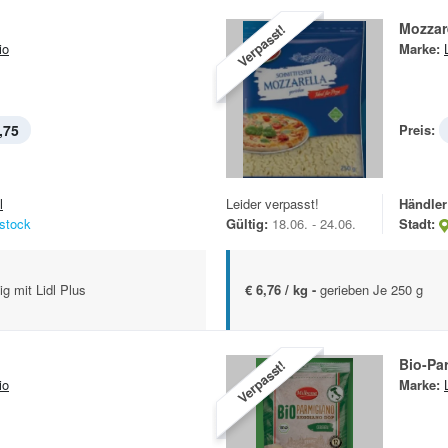
Mozzar
Verpasst!
io
Marke:
,75
Preis:
l
Leider verpasst!
Händler
stock
Gültig:
18.06. - 24.06.
Stadt:
ig mit Lidl Plus
€ 6,76 / kg -
gerieben Je 250 g
Bio-Pa
Verpasst!
io
Marke: