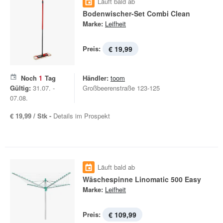
Läuft bald ab
Bodenwischer-Set Combi Clean
Marke:
Leifheit
Preis:
€ 19,99
Noch
1
Tag
Händler:
toom
Gültig:
31.07. -
Großbeerenstraße 123-125
07.08.
€ 19,99 / Stk -
Details im Prospekt
Läuft bald ab
Wäschespinne Linomatic 500 Easy
Marke:
Leifheit
Preis:
€ 109,99