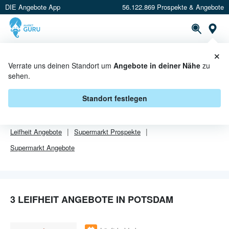
DIE Angebote App
56.122.869 Prospekte & Angebote
Or
×
PROSPEKTE
ANGEBOTE
CASHBACK
Verrate uns deinen Standort um
Angebote in deiner Nähe
zu
sehen.
LEIFHEIT ANGEBOTE IN POTSDAM
Standort festlegen
Von
Leifheit
gibt es aktuell
3 Angebote in Potsdam
.
Leifheit
Angebote
Supermarkt
Prospekte
Supermarkt
Angebote
3 LEIFHEIT ANGEBOTE IN POTSDAM