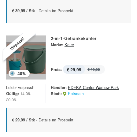
€ 39,99 / Stk -
Details im Prospekt
2-in-1-Getränkekühler
Verpasst!
Marke:
Keter
Preis:
€ 29,99
€ 49,99
-
40
%
Leider verpasst!
Händler:
EDEKA Center Warnow Park
Gültig:
14.06. -
Stadt:
Potsdam
20.06.
€ 29,99 / Stk -
Details im Prospekt