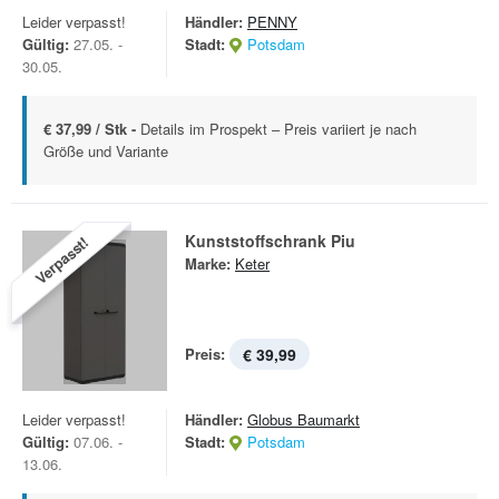
Leider verpasst!
Händler:
PENNY
Gültig:
27.05. -
Stadt:
Potsdam
30.05.
€ 37,99 / Stk -
Details im Prospekt – Preis variiert je nach
Größe und Variante
Kunststoffschrank Piu
Verpasst!
Marke:
Keter
Preis:
€ 39,99
Leider verpasst!
Händler:
Globus Baumarkt
Gültig:
07.06. -
Stadt:
Potsdam
13.06.