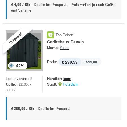
€ 4,99 / Stk -
Details im Prospekt – Preis variiert je nach Größe
und Variante
Verpasst!
Top Rabatt
Gerätehaus Darwin
Marke:
Keter
Preis:
€ 299,99
€ 519,00
-
42
%
Leider verpasst!
Händler:
toom
Gültig:
22.05. -
Stadt:
Potsdam
30.05.
€ 299,99 / Stk -
Details im Prospekt