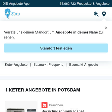
DIE Angebote App
55.962.722 Prospekte & Angebote
Or
×
PROSPEKTE
ANGEBOTE
CASHBACK
Verrate uns deinen Standort um
Angebote in deiner Nähe
zu
sehen.
KETER ANGEBOTE IN POTSDAM
Standort festlegen
Von
Keter
gibt es aktuell
1 Angebote in Potsdam
.
Keter
Angebote
Baumarkt
Prospekte
Baumarkt
Angebote
1 KETER ANGEBOTE IN POTSDAM
Brandneu
Recyclingschrank Planet