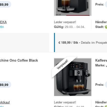
89,99
Preis:
DEKA
Leider verpasst!
Händler
lin
Gültig:
29.03. - 04.04.
Stadt:
€ 189,99 / Stk -
Details im Prospek
chine Ono Coffee Black
Kaffee
Verpasst!
Marke:
89,99
Preis:
Leider verpasst!
Händler
rktkauf
Gültig:
27.06. - 04.08.
Stadt:
lin