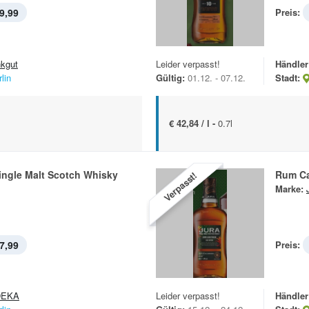
9,99
Preis:
nkgut
Leider verpasst!
Händler
lin
Gültig:
01.12. - 07.12.
Stadt:
€ 42,84 / l -
0.7l
ingle Malt Scotch Whisky
Rum Ca
Verpasst!
Marke:
7,99
Preis:
DEKA
Leider verpasst!
Händler