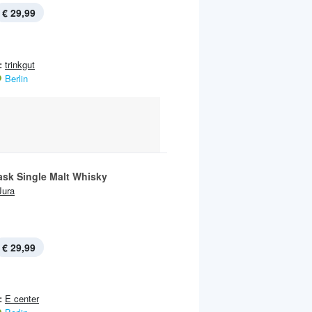
€ 29,99
:
trinkgut
Berlin
sk Single Malt Whisky
Jura
€ 29,99
:
E center