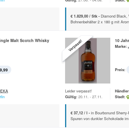
€ 1.829,00 / Stk -
Diamond Black, 
Bohnenbehälter 2 x 180 g mit Arom
ingle Malt Scotch Whisky
10 Jah
Verpasst!
Marke:
9,99
Preis:
DEKA
Leider verpasst!
Händler
lin
Gültig:
20.11. - 27.11.
Stadt:
€ 37,12 / l -
in Bourbonund Sherry-F
Spuren von dunkler Schokolade i