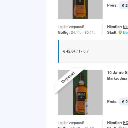
Preis:
€ 2
Leider verpasst!
Händler:
tri
Gültig:
24.11. - 30.11.
Stadt:
Ber
€ 42,84 / l -
0.7 l
10 Jahre S
Verpasst!
Marke:
Jura
Preis:
€ 2
Leider verpasst!
Händler:
E