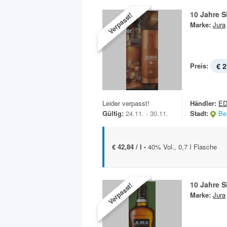
10 Jahre S
Verpasst!
Marke:
Jura
Preis:
€ 2
Leider verpasst!
Händler:
E
Gültig:
24.11. - 30.11.
Stadt:
Ber
€ 42,84 / l -
40% Vol., 0,7 I Flasche
10 Jahre S
Verpasst!
Marke:
Jura