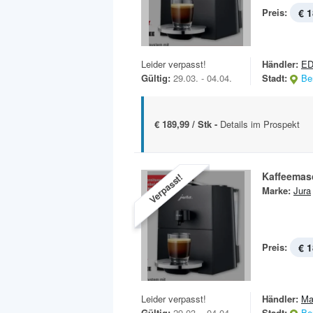
Preis:
€ 1
Leider verpasst!
Händler:
E
Gültig:
29.03. - 04.04.
Stadt:
Ber
€ 189,99 / Stk -
Details im Prospekt
Kaffeemas
Verpasst!
Marke:
Jura
Preis:
€ 1
Leider verpasst!
Händler:
Ma
Gültig:
29.03. - 04.04.
Stadt:
Ber