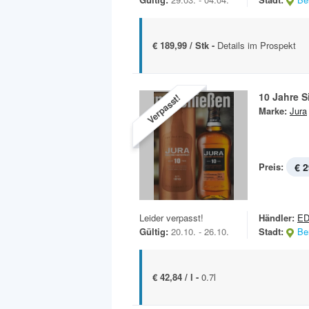
€ 189,99 / Stk -
Details im Prospekt
10 Jahre S
Verpasst!
Marke:
Jura
Preis:
€ 2
Leider verpasst!
Händler:
E
Gültig:
20.10. - 26.10.
Stadt:
Ber
€ 42,84 / l -
0.7l