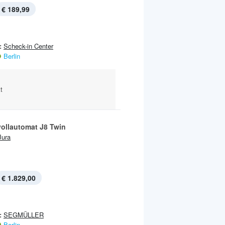
€ 189,99
:
Scheck-in Center
Berlin
t
vollautomat J8 Twin
Jura
€ 1.829,00
:
SEGMÜLLER
Berlin