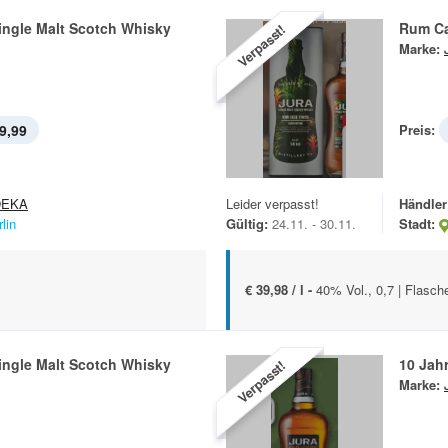
ingle Malt Scotch Whisky
Rum Ca
Verpasst!
Marke:
9,99
Preis:
DEKA
Leider verpasst!
Händler
lin
Gültig:
24.11. - 30.11.
Stadt:
€ 39,98 / l -
40% Vol., 0,7 | Flasc
ingle Malt Scotch Whisky
10 Jah
Verpasst!
Marke: