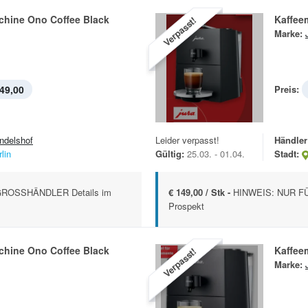
chine Ono Coffee Black
Kaffee
Verpasst!
Marke:
49,00
Preis:
ndelshof
Leider verpasst!
Händler
lin
Gültig:
25.03. - 01.04.
Stadt:
ROSSHÄNDLER Details im
€ 149,00 / Stk -
HINWEIS: NUR F
Prospekt
chine Ono Coffee Black
Kaffee
Verpasst!
Marke: