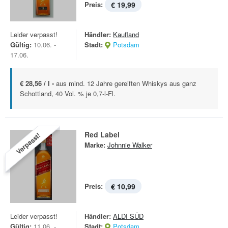
Preis:
€ 19,99
Leider verpasst!
Händler:
Kaufland
Gültig:
10.06. -
Stadt:
Potsdam
17.06.
€ 28,56 / l -
aus mind. 12 Jahre gereiften Whiskys aus ganz
Schottland, 40 Vol. % je 0,7-l-Fl.
Red Label
Verpasst!
Marke:
Johnnie Walker
Preis:
€ 10,99
Leider verpasst!
Händler:
ALDI SÜD
Gültig:
11.06. -
Stadt:
Potsdam