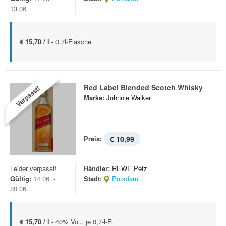
13.06.
€ 15,70 / l -
0.7l-Flasche
Red Label Blended Scotch Whisky
Verpasst!
Marke:
Johnnie Walker
Preis:
€ 10,99
Leider verpasst!
Händler:
REWE Petz
Gültig:
14.06. -
Stadt:
Potsdam
20.06.
€ 15,70 / l -
40% Vol., je 0,7-l-Fl.