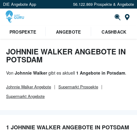
DIE Angebote App
56.122.869 Prospekte & Angebote
Or
×
PROSPEKTE
ANGEBOTE
CASHBACK
Verrate uns deinen Standort um
Angebote in deiner Nähe
zu
sehen.
JOHNNIE WALKER ANGEBOTE IN
POTSDAM
Standort festlegen
Von
Johnnie Walker
gibt es aktuell
1 Angebote in Potsdam
.
Johnnie Walker
Angebote
Supermarkt
Prospekte
Supermarkt
Angebote
1 JOHNNIE WALKER ANGEBOTE IN POTSDAM