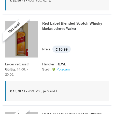
€ 28,56 / l -
40% Vol., 0,7 L
Red Label Blended Scotch Whisky
Verpasst!
Marke:
Johnnie Walker
Preis:
€ 10,99
Leider verpasst!
Händler:
REWE
Gültig:
14.06. -
Stadt:
Potsdam
20.06.
€ 15,70 / l -
40% Vol., je 0,7-l-Fl.