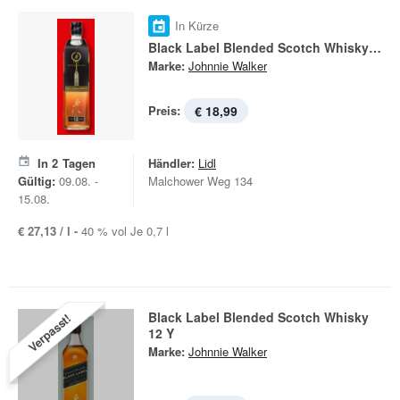
In Kürze
Black Label Blended Scotch Whisky 12 Y
Marke:
Johnnie Walker
Preis:
€ 18,99
In
2
Tagen
Händler:
Lidl
Gültig:
09.08. -
Malchower Weg 134
15.08.
€ 27,13 / l -
40 % vol Je 0,7 l
Black Label Blended Scotch Whisky
Verpasst!
12 Y
Marke:
Johnnie Walker