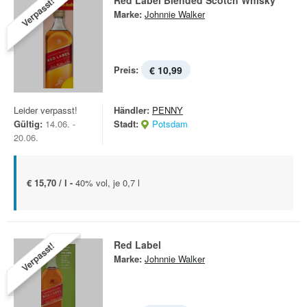
Red Label Blended Scotch Whisky
Verpasst!
Marke:
Johnnie Walker
Preis:
€ 10,99
Leider verpasst!
Händler:
PENNY
Gültig:
14.06. -
Stadt:
Potsdam
20.06.
€ 15,70 / l -
40% vol, je 0,7 l
Red Label
Verpasst!
Marke:
Johnnie Walker