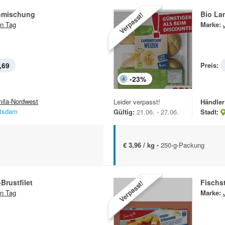
nmischung
Bio La
Verpasst!
n Tag
Marke:
,69
Preis:
-
23
%
mila-Nordwest
Leider verpasst!
Händler
tsdam
Gültig:
21.06. - 27.06.
Stadt:
€ 3,96 / kg -
250-g-Packung
rustfilet
Fischs
Verpasst!
n Tag
Marke: