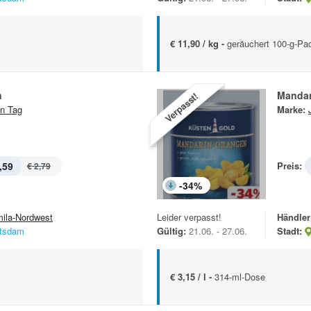
€ 11,90 / kg -
geräuchert 100-g-Pa
n
Mandar
Verpasst!
n Tag
Marke:
,59
Preis:
€ 2,79
-
34
%
mila-Nordwest
Leider verpasst!
Händler
tsdam
Gültig:
21.06. - 27.06.
Stadt:
€ 3,15 / l -
314-ml-Dose