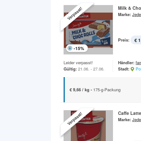
Milk & Cho
Verpasst!
Marke:
Jede
Preis:
€ 1
-
15
%
Leider verpasst!
Händler:
fa
Gültig:
21.06. - 27.06.
Stadt:
Po
€ 9,66 / kg -
175-g-Packung
Caffe Latt
Verpasst!
Marke:
Jede