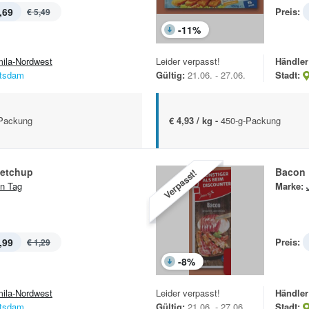
,69
Preis:
€ 5,49
-
11
%
mila-Nordwest
Leider verpasst!
Händler
tsdam
Gültig:
21.06. - 27.06.
Stadt:
-Packung
€ 4,93 / kg -
450-g-Packung
etchup
Bacon
Verpasst!
n Tag
Marke:
,99
Preis:
€ 1,29
-
8
%
mila-Nordwest
Leider verpasst!
Händler
tsdam
Gültig:
21.06. - 27.06.
Stadt: