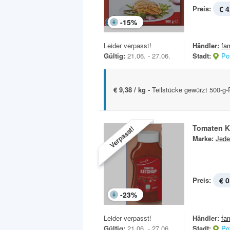
Preis:
€ 4
-
15
%
Leider verpasst!
Händler:
fa
Gültig:
21.06. - 27.06.
Stadt:
Po
€ 9,38 / kg -
Teilstücke gewürzt 500-g
Tomaten K
Verpasst!
Marke:
Jede
Preis:
€ 0
-
23
%
Leider verpasst!
Händler:
fa
Gültig:
21.06. - 27.06.
Stadt:
Po