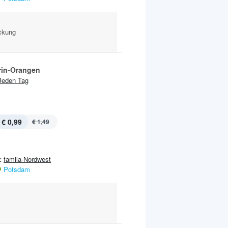
ckung
in-Orangen
Jeden Tag
€ 0,99
€ 1,49
:
famila-Nordwest
Potsdam