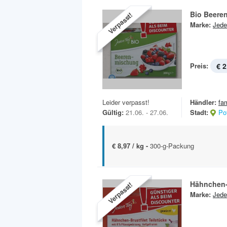
Bio Beere
Verpasst!
Marke:
Jede
Preis:
€ 2
Leider verpasst!
Händler:
fa
Gültig:
21.06. - 27.06.
Stadt:
Po
€ 8,97 / kg -
300-g-Packung
Hähnchen-B
Verpasst!
Marke:
Jede