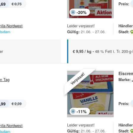
,69
Preis:
€ 0,75
-
20
%
mila-Nordwest
Leider verpasst!
Händler
tsdam
Gültig:
21.06. - 27.06.
Stadt:
er
€ 9,95 / kg -
48 % Fett i. Tr. 200-
Eiscre
Verpasst!
n Tag
Marke:
,99
Preis:
€ 2,39
-
11
%
Leider verpasst!
Händler
mila-Nordwest
Gültig:
21.06. - 27.06.
Stadt:
tsdam