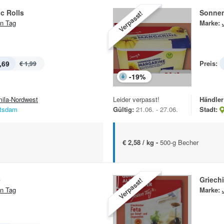
c Rolls
Sonnen
Verpasst!
n Tag
Marke:
,69
Preis:
€ 1,99
-
19
%
mila-Nordwest
Leider verpasst!
Händler
tsdam
Gültig:
21.06. - 27.06.
Stadt:
€ 2,58 / kg -
500-g Becher
e
Griech
Verpasst!
n Tag
Marke: