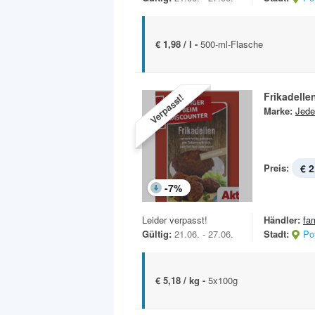
€ 1,98 / l -
500-ml-Flasche
Frikadelle
Verpasst!
Marke:
Jede
Preis:
€ 2
-
7
%
Leider verpasst!
Händler:
fa
Gültig:
21.06. - 27.06.
Stadt:
Po
€ 5,18 / kg -
5x100g