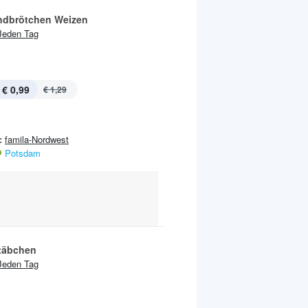
ndbrötchen Weizen
Jeden Tag
€ 0,99
€ 1,29
:
famila-Nordwest
Potsdam
täbchen
Jeden Tag