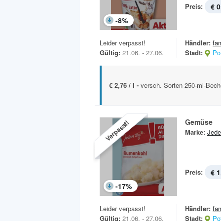
Preis:
€ 0
-
8
%
Leider verpasst!
Händler:
fa
Gültig:
21.06. - 27.06.
Stadt:
Po
€ 2,76 / l -
versch. Sorten 250-ml-Bech
Gemüse
Verpasst!
Marke:
Jede
Preis:
€ 1
-
17
%
Leider verpasst!
Händler:
fa
Gültig:
21.06. - 27.06.
Stadt:
Po