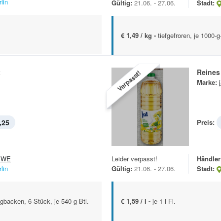
lin
Gültig:
21.06. - 27.06.
Stadt:
€ 1,49 / kg -
tiefgefroren, je 1000-g
x
Reines
Verpasst!
Marke:
,25
Preis:
EWE
Leider verpasst!
Händler
lin
Gültig:
21.06. - 27.06.
Stadt:
backen, 6 Stück, je 540-g-Btl.
€ 1,59 / l -
je 1-l-Fl.