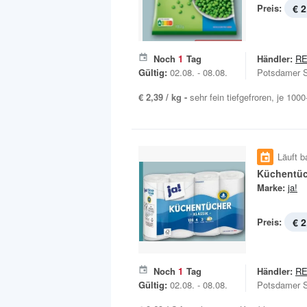
Preis:
€ 2
Noch
1
Tag
Händler:
R
Gültig:
02.08. - 08.08.
Potsdamer S
€ 2,39 / kg -
sehr fein tiefgefroren, je 1000
Läuft b
Küchentüc
Marke:
ja!
Preis:
€ 2
Noch
1
Tag
Händler:
R
Gültig:
02.08. - 08.08.
Potsdamer S