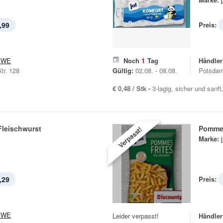
,99
Preis:
EWE
Noch
1
Tag
Händler
tr. 128
Gültig:
02.08. - 08.08.
Potsdam
€ 0,48 / Stk -
3-lagig, sicher und sanft
Fleischwurst
Pommes
Verpasst!
Marke:
,29
Preis:
EWE
Leider verpasst!
Händler