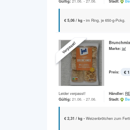
Gültig:
21.06. - 27.06.
Stadt:
Ber
€ 5,06 / kg -
im Ring, je 650-g-Pckg.
Brunchmi
Verpasst!
Marke:
ja!
Preis:
€ 1
Leider verpasst!
Händler:
R
Gültig:
21.06. - 27.06.
Stadt:
Ber
€ 2,31 / kg -
Weizenbrötchen zum Fertig