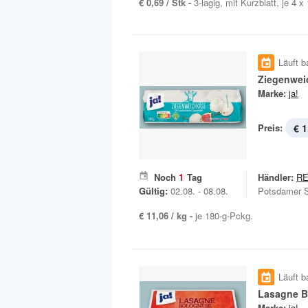
€ 0,69 / Stk -
3-lagig, mit Kurzblatt, je 4 x
Läuft b
Ziegenwei
Marke:
ja!
Preis:
€ 1
Noch
1
Tag
Händler:
R
Gültig:
02.08. - 08.08.
Potsdamer S
€ 11,06 / kg -
je 180-g-Pckg.
Läuft b
Lasagne B
Marke:
ja!