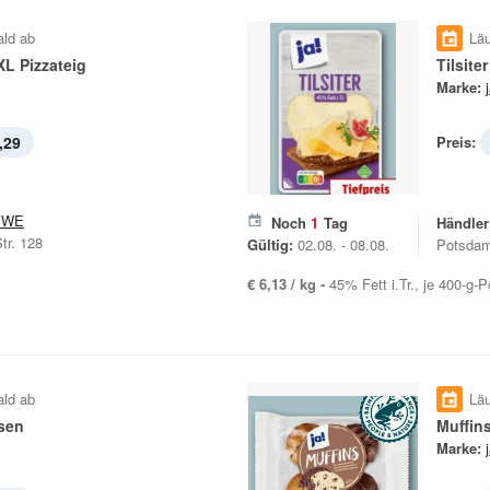
ald ab
Läu
XL Pizzateig
Tilsiter
Marke:
,29
Preis:
EWE
Noch
1
Tag
Händler
tr. 128
Gültig:
02.08. - 08.08.
Potsdam
€ 6,13 / kg -
45% Fett i.Tr., je 400-g-
ald ab
Läu
sen
Muffins
Marke: