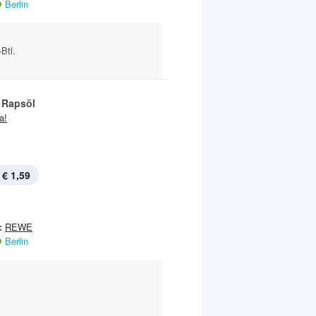
Berlin
-Btl.
 Rapsöl
ja!
€ 1,59
:
REWE
Berlin