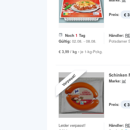
Preis:
€ 3
Noch
1
Tag
Händler:
R
Gültig:
02.08. - 08.08.
Potsdamer S
€ 3,99 / kg -
je 1-kg-Pckg.
Schinken 
Verpasst!
Marke:
ja!
Preis:
€ 3
Leider verpasst!
Händler:
R