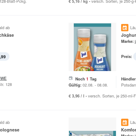
 128-Blatt-Pckg.
€ 5,16 / kg -
versch. Sorten, je 250-g
ald ab
Läu
chkäse
Joghur
Marke:
,99
Preis:
EWE
Noch
1
Tag
Händler
tr. 128
Gültig:
02.08. - 08.08.
Potsdam
€ 3,96 / l -
versch. Sorten, je 250-ml-F
ald ab
Läu
olognese
Komfor
Marke: