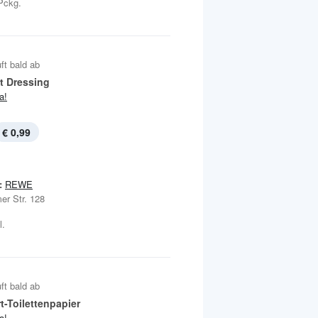
-Pckg.
ft bald ab
t Dressing
ja!
€ 0,99
:
REWE
er Str. 128
l.
ft bald ab
t-Toilettenpapier
ja!