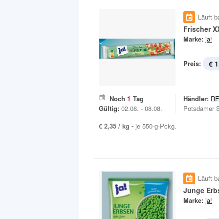
Läuft b
Frischer X
Marke:
ja!
Preis:
€ 1
Noch
1
Tag
Händler:
R
Gültig:
02.08. - 08.08.
Potsdamer S
€ 2,35 / kg -
je 550-g-Pckg.
Läuft b
Junge Erb
Marke:
ja!