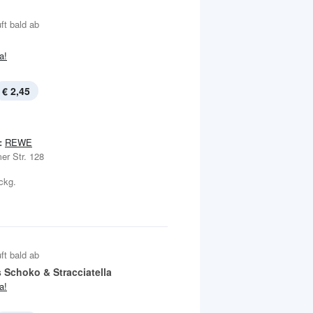
ft bald ab
ja!
€ 2,45
:
REWE
er Str. 128
Pckg.
ft bald ab
 Schoko & Stracciatella
ja!