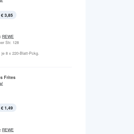
€ 3,85
:
REWE
er Str. 128
, je 8 x 220-Blatt-Pckg.
 Frites
ja!
€ 1,49
:
REWE