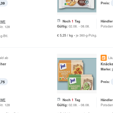
,39
Preis:
Noch
1
Tag
Händler
EWE
Gültig:
02.08. - 08.08.
Potsdam
tr. 128
€ 5,25 / kg -
je 360-g-Pckg.
-g-Btl.
ald ab
Läu
her
Knäcke
Marke:
,75
Preis:
EWE
Noch
1
Tag
Händler
tr. 128
Gültig:
02.08. - 08.08.
Potsdam