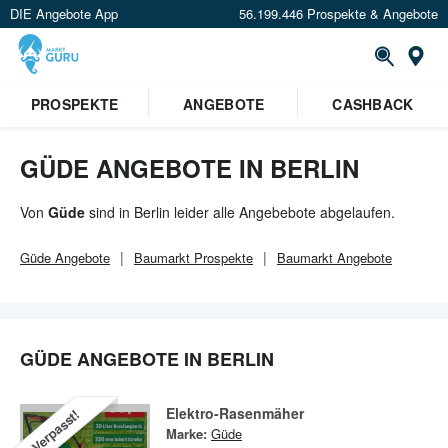
DIE Angebote App
56.199.446 Prospekte & Angebote
Or
×
PROSPEKTE
ANGEBOTE
CASHBACK
Verrate uns deinen Standort um
Angebote in deiner Nähe
zu
sehen.
GÜDE ANGEBOTE IN BERLIN
Standort festlegen
Von
Güde
sind in Berlin leider alle Angebebote abgelaufen.
Güde
Angebote
Baumarkt
Prospekte
Baumarkt
Angebote
GÜDE ANGEBOTE IN BERLIN
Elektro-Rasenmäher
Verpasst!
Marke:
Güde