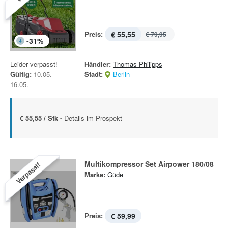
Preis:
€ 55,55
€ 79,95
-
31
%
Leider verpasst!
Händler:
Thomas Philipps
Gültig:
10.05. -
Stadt:
Berlin
16.05.
€ 55,55 / Stk -
Details im Prospekt
Multikompressor Set Airpower 180/08
Verpasst!
Marke:
Güde
Preis:
€ 59,99