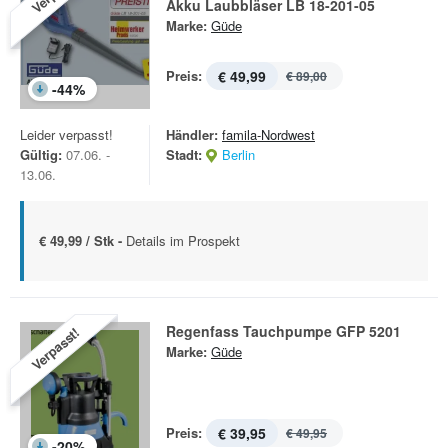
Akku Laubbläser LB 18-201-05
Marke:
Güde
Preis:
€ 49,99
€ 89,00
-
44
%
Leider verpasst!
Händler:
famila-Nordwest
Gültig:
07.06. -
Stadt:
Berlin
13.06.
€ 49,99 / Stk -
Details im Prospekt
Regenfass Tauchpumpe GFP 5201
Verpasst!
Marke:
Güde
Preis:
€ 39,95
€ 49,95
-
20
%