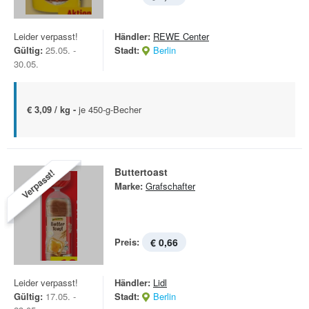
Leider verpasst!
Händler:
REWE Center
Gültig:
25.05. -
Stadt:
Berlin
30.05.
€ 3,09 / kg -
je 450-g-Becher
Buttertoast
Verpasst!
Marke:
Grafschafter
Preis:
€ 0,66
Leider verpasst!
Händler:
Lidl
Gültig:
17.05. -
Stadt:
Berlin