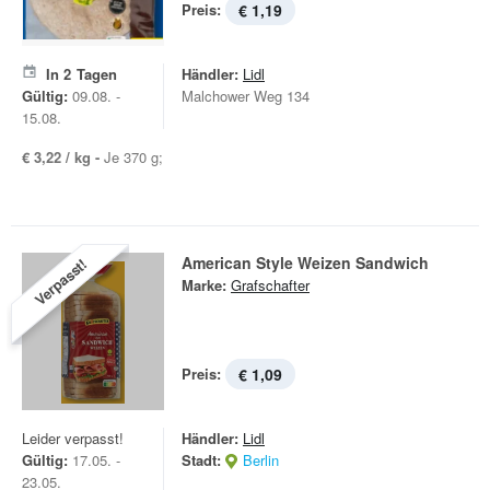
Preis:
€ 1,19
In
2
Tagen
Händler:
Lidl
Gültig:
09.08. -
Malchower Weg 134
15.08.
€ 3,22 / kg -
Je 370 g;
American Style Weizen Sandwich
Verpasst!
Marke:
Grafschafter
Preis:
€ 1,09
Leider verpasst!
Händler:
Lidl
Gültig:
17.05. -
Stadt:
Berlin
23.05.