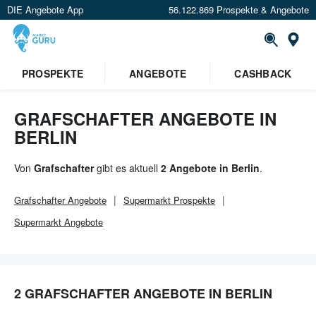
DIE Angebote App
56.122.869 Prospekte & Angebote
Or
×
PROSPEKTE
ANGEBOTE
CASHBACK
Verrate uns deinen Standort um
Angebote in deiner Nähe
zu
sehen.
GRAFSCHAFTER ANGEBOTE IN
BERLIN
Standort festlegen
Von
Grafschafter
gibt es aktuell
2 Angebote in Berlin
.
Grafschafter
Angebote
Supermarkt
Prospekte
Supermarkt
Angebote
2 GRAFSCHAFTER ANGEBOTE IN BERLIN