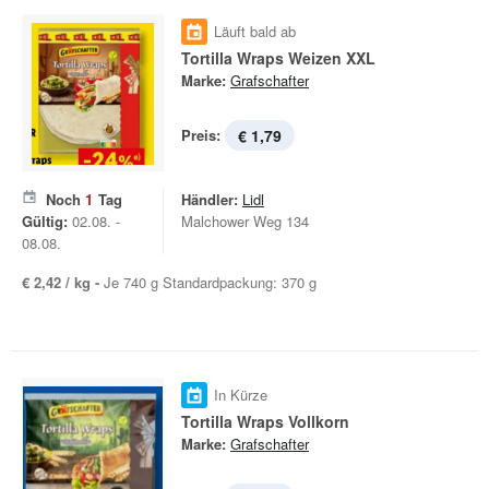
Läuft bald ab
Tortilla Wraps Weizen XXL
Marke:
Grafschafter
Preis:
€ 1,79
Noch
1
Tag
Händler:
Lidl
Gültig:
02.08. -
Malchower Weg 134
08.08.
€ 2,42 / kg -
Je 740 g Standardpackung: 370 g
In Kürze
Tortilla Wraps Vollkorn
Marke:
Grafschafter