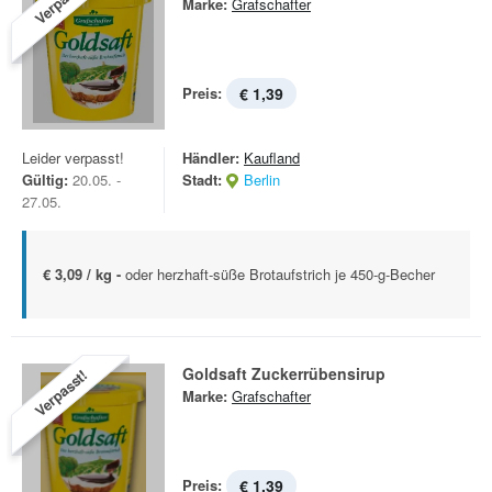
Verpasst!
Marke:
Grafschafter
Preis:
€ 1,39
Leider verpasst!
Händler:
Kaufland
Gültig:
20.05. -
Stadt:
Berlin
27.05.
€ 3,09 / kg -
oder herzhaft-süße Brotaufstrich je 450-g-Becher
Goldsaft Zuckerrübensirup
Verpasst!
Marke:
Grafschafter
Preis:
€ 1,39