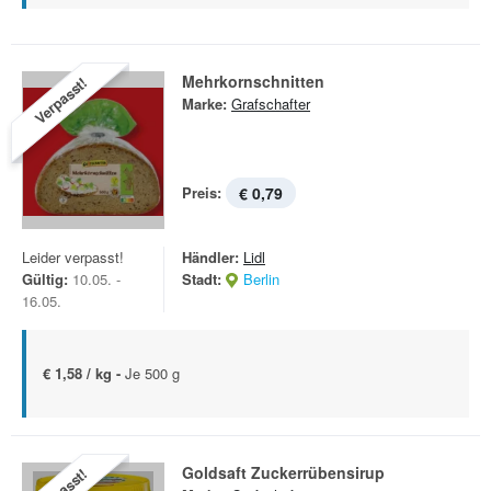
Mehrkornschnitten
Verpasst!
Marke:
Grafschafter
Preis:
€ 0,79
Leider verpasst!
Händler:
Lidl
Gültig:
10.05. -
Stadt:
Berlin
16.05.
€ 1,58 / kg -
Je 500 g
Goldsaft Zuckerrübensirup