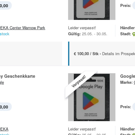
0,00
Preis:
EKA Center Warnow Park
Leider verpasst!
Händler
stock
Gültig:
25.05. - 30.05.
Stadt:
€ 100,00 / Stk -
Details im Prospek
ay Geschenkkarte
Google
Verpasst!
le
Marke:
0,00
Preis:
DEKA
Leider verpasst!
Händler
stock
Gültig:
25.05. - 30.05.
Stadt: