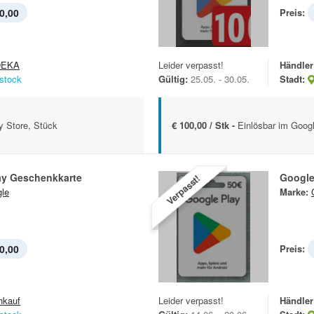
0,00
Preis:
DEKA
Leider verpasst!
Händler
stock
Gültig:
25.05. - 30.05.
Stadt:
y Store, Stück
€ 100,00 / Stk -
Einlösbar im Googl
ay Geschenkkarte
Google
Verpasst!
le
Marke:
0,00
Preis:
hkauf
Leider verpasst!
Händler