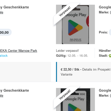
ay Geschenkkarte
Google
Verpasst!
le
Marke:
00,00
Preis:
EKA Center Warnow Park
Leider verpasst!
Händler
stock
Gültig:
12.05. - 16.05.
Stadt:
€ 22,50 / Stk -
Details im Prospekt 
Variante
ay Geschenkkarte
Google
Verpasst!
le
Marke: