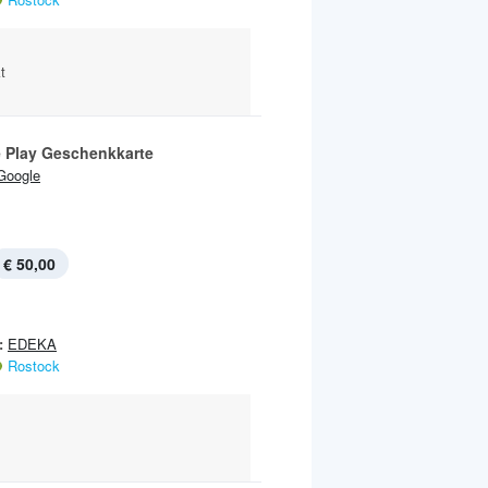
t
 Play Geschenkkarte
Google
€ 50,00
:
EDEKA
Rostock