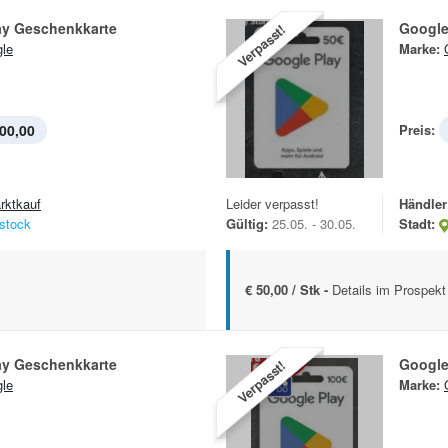
ay Geschenkkarte
Google
Verpasst!
le
Marke:
00,00
Preis:
rktkauf
Leider verpasst!
Händler
stock
Gültig:
25.05. - 30.05.
Stadt:
€ 50,00 / Stk -
Details im Prospekt
ay Geschenkkarte
Google
Verpasst!
le
Marke: