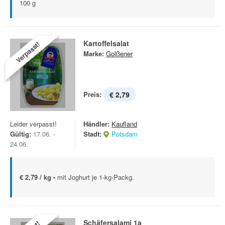
100 g
Kartoffelsalat
Verpasst!
Marke:
Golßener
Preis:
€ 2,79
Leider verpasst!
Händler:
Kaufland
Gültig:
17.06. -
Stadt:
Potsdam
24.06.
€ 2,79 / kg -
mit Joghurt je 1-kg-Packg.
Schäfersalami 1a