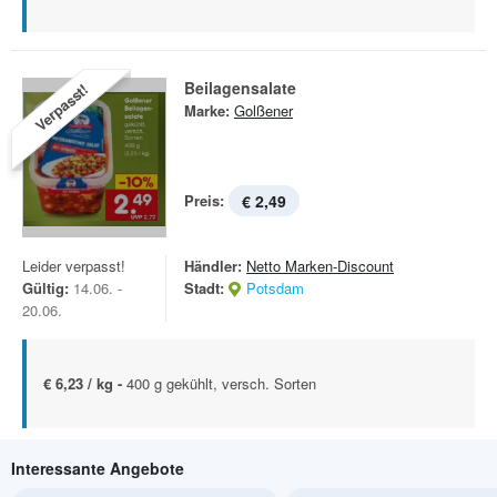
Beilagensalate
Verpasst!
Marke:
Golßener
Preis:
€ 2,49
Leider verpasst!
Händler:
Netto Marken-Discount
Gültig:
14.06. -
Stadt:
Potsdam
20.06.
€ 6,23 / kg -
400 g gekühlt, versch. Sorten
Interessante Angebote