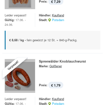
Preis:
€ 7,29
Leider verpasst!
Händler:
Kaufland
Gültig:
17.06. -
Stadt:
Potsdam
24.06.
€ 8,68 / kg -
fein gewürzt je 12 St. = 840-g-Packg.
Spreewälder Knoblauchwurst
Verpasst!
Marke:
Golßener
Preis:
€ 1,79
Leider verpasst!
Händler:
Kaufland
Gültig:
17.06. -
Stadt:
Potsdam