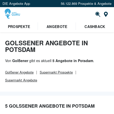
DIE Angebote App
56.122.869 Prospekte & Angebote
Or
×
PROSPEKTE
ANGEBOTE
CASHBACK
Verrate uns deinen Standort um
Angebote in deiner Nähe
zu
sehen.
GOLSSENER ANGEBOTE IN P
OTSDAM
Standort festlegen
Von
Golßener
gibt es aktuell
5 Angebote in Potsdam
.
Golßener
Angebote
Supermarkt
Prospekte
Supermarkt
Angebote
5 GOLSSENER ANGEBOTE IN POTSDAM