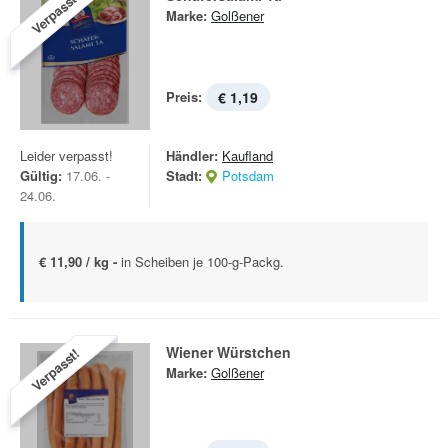
Verpasst!
Marke:
Golßener
Preis:
€ 1,19
Leider verpasst!
Händler:
Kaufland
Gültig:
17.06. -
Stadt:
Potsdam
24.06.
€ 11,90 / kg -
in Scheiben je 100-g-Packg.
Wiener Würstchen
Verpasst!
Marke:
Golßener