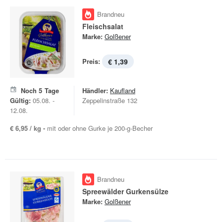
Brandneu
Fleischsalat
Marke:
Golßener
Preis:
€ 1,39
Noch
5
Tage
Händler:
Kaufland
Gültig:
05.08. -
Zeppelinstraße 132
12.08.
€ 6,95 / kg -
mit oder ohne Gurke je 200-g-Becher
Brandneu
Spreewälder Gurkensülze
Marke:
Golßener