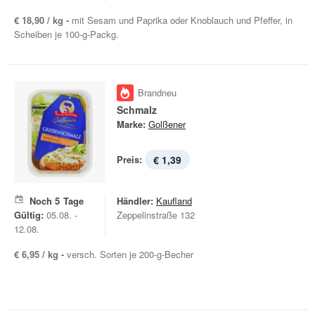
€ 18,90 / kg -
mit Sesam und Paprika oder Knoblauch und Pfeffer, in
Scheiben je 100-g-Packg.
Brandneu
Schmalz
Marke:
Golßener
Preis:
€ 1,39
Noch
5
Tage
Händler:
Kaufland
Gültig:
05.08. -
Zeppelinstraße 132
12.08.
€ 6,95 / kg -
versch. Sorten je 200-g-Becher