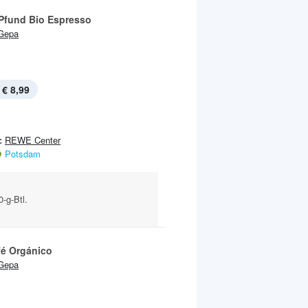
 Pfund Bio Espresso
Gepa
€ 8,99
:
REWE Center
Potsdam
-g-Btl.
fé Orgánico
Gepa