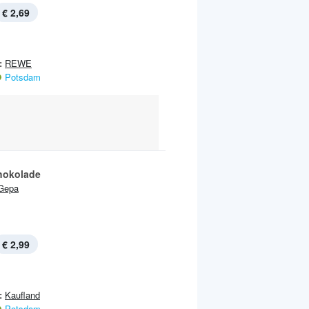
€ 2,69
:
REWE
Potsdam
hokolade
Gepa
€ 2,99
:
Kaufland
Potsdam