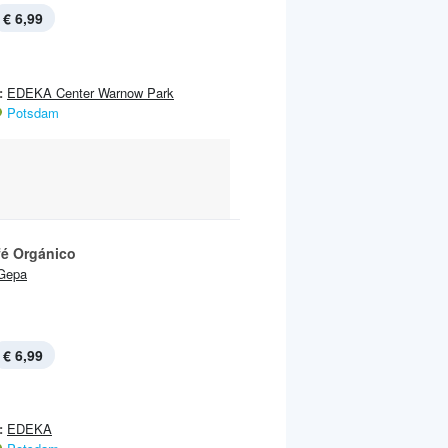
€ 6,99
:
EDEKA Center Warnow Park
Potsdam
fé Orgánico
Gepa
€ 6,99
:
EDEKA