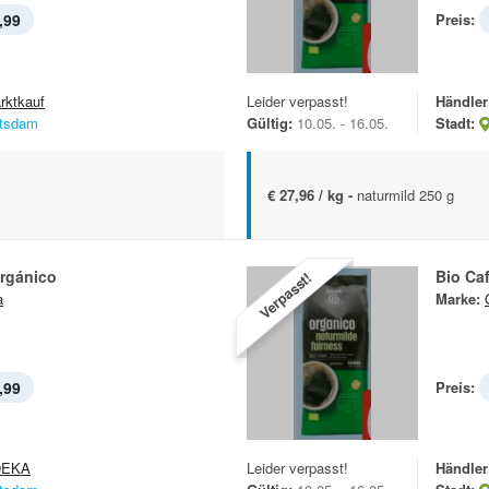
,99
Preis:
rktkauf
Leider verpasst!
Händler
tsdam
Gültig:
10.05. - 16.05.
Stadt:
€ 27,96 / kg -
naturmild 250 g
Orgánico
Bio Ca
Verpasst!
a
Marke:
,99
Preis:
DEKA
Leider verpasst!
Händler