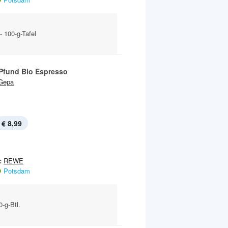
- 100-g-Tafel
 Pfund Bio Espresso
Gepa
€ 8,99
:
REWE
Potsdam
-g-Btl.