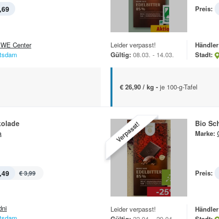
,69
Preis:
WE Center
Leider verpasst!
Händler
tsdam
Gültig:
08.03. - 14.03.
Stadt:
€ 26,90 / kg -
je 100-g-Tafel
kolade
Bio Sc
Verpasst!
a
Marke:
,49
Preis:
€ 3,99
dni
Leider verpasst!
Händler
tsdam
Gültig:
22.04. - 29.04.
Stadt: