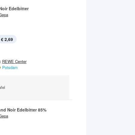
oir Edelbitter
Gepa
€ 2,69
:
REWE Center
Potsdam
afel
nd Noir Edelbitter 85%
Gepa