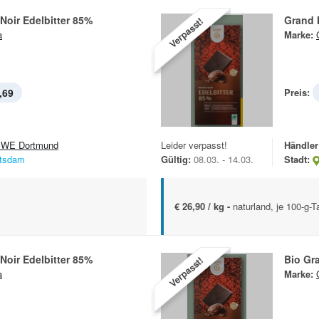
Noir Edelbitter 85%
Grand N
Verpasst!
a
Marke:
,69
Preis:
WE Dortmund
Leider verpasst!
Händler
tsdam
Gültig:
08.03. - 14.03.
Stadt:
€ 26,90 / kg -
naturland, je 100-g-T
Noir Edelbitter 85%
Bio Gra
Verpasst!
a
Marke: