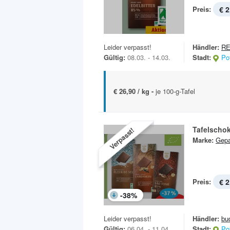
Preis:
€ 2
Leider verpasst!
Händler:
RE
Gültig:
08.03. - 14.03.
Stadt:
Po
€ 26,90 / kg -
je 100-g-Tafel
Tafelscho
Verpasst!
Marke:
Gep
Preis:
€ 2
-
38
%
Leider verpasst!
Händler:
bu
Gültig:
06.04. - 11.04.
Stadt:
Po