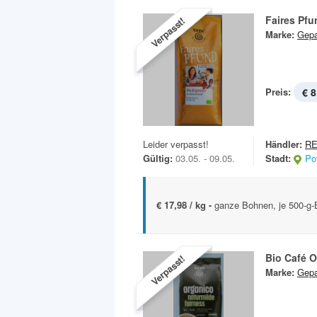
Faires Pfu
Verpasst!
Marke:
Gep
Preis:
€ 8
Leider verpasst!
Händler:
RE
Gültig:
03.05. - 09.05.
Stadt:
Po
€ 17,98 / kg -
ganze Bohnen, je 500-g-B
Bio Café 
Verpasst!
Marke:
Gep