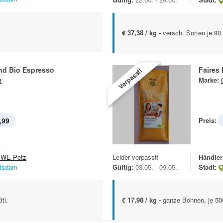
€ 37,38 / kg -
versch. Sorten je 80 
nd Bio Espresso
Faires
Verpasst!
a
Marke:
,99
Preis:
WE Petz
Leider verpasst!
Händler
tsdam
Gültig:
03.05. - 09.05.
Stadt:
tl.
€ 17,98 / kg -
ganze Bohnen, je 500