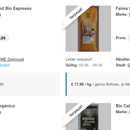
nd Bio Espresso
Faires
Verpasst!
a
Marke:
,99
Preis:
WE Dortmund
Leider verpasst!
Händler
tsdam
Gültig:
03.05. - 09.05.
Stadt:
tl.
€ 17,98 / kg -
ganze Bohnen, je 500
Orgánico
Bio Ca
Verpasst!
a
Marke: