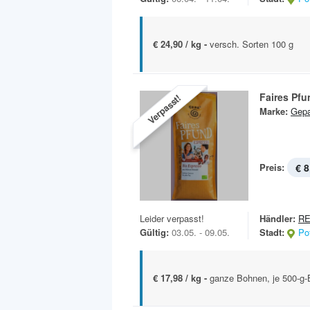
€ 24,90 / kg -
versch. Sorten 100 g
Faires Pfu
Verpasst!
Marke:
Gep
Preis:
€ 8
Leider verpasst!
Händler:
RE
Gültig:
03.05. - 09.05.
Stadt:
Po
€ 17,98 / kg -
ganze Bohnen, je 500-g-B