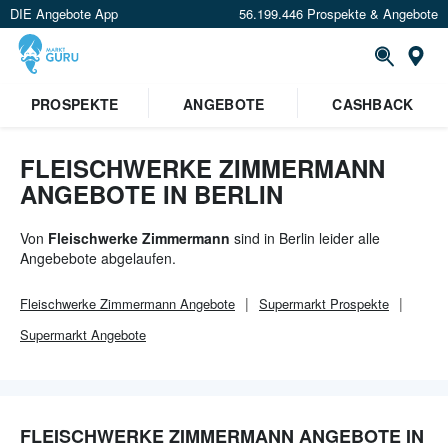
DIE Angebote App
56.199.446 Prospekte & Angebote
Or
×
PROSPEKTE
ANGEBOTE
CASHBACK
Verrate uns deinen Standort um
Angebote in deiner Nähe
zu
sehen.
FLEISCHWERKE ZIMMERMANN
ANGEBOTE IN BERLIN
Standort festlegen
Von
Fleischwerke Zimmermann
sind in Berlin leider alle
Angebebote abgelaufen.
Fleischwerke Zimmermann
Angebote
Supermarkt
Prospekte
Supermarkt
Angebote
FLEISCHWERKE ZIMMERMANN ANGEBOTE IN