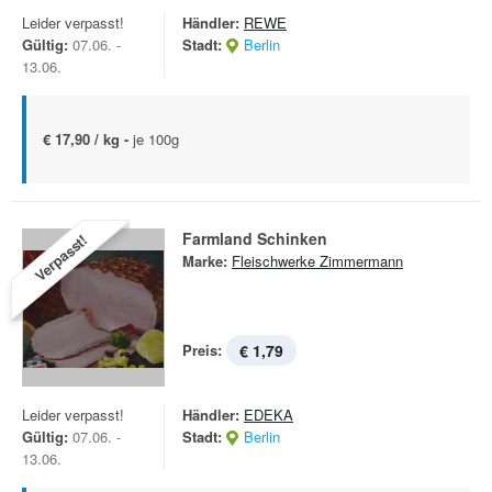
Leider verpasst!
Händler:
REWE
Gültig:
07.06. -
Stadt:
Berlin
13.06.
€ 17,90 / kg -
je 100g
Farmland Schinken
Verpasst!
Marke:
Fleischwerke Zimmermann
Preis:
€ 1,79
Leider verpasst!
Händler:
EDEKA
Gültig:
07.06. -
Stadt:
Berlin
13.06.