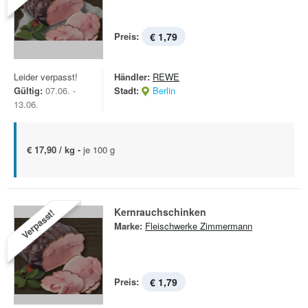
Preis:
€ 1,79
Leider verpasst!
Händler:
REWE
Gültig:
07.06. -
Stadt:
Berlin
13.06.
€ 17,90 / kg -
je 100 g
Kernrauchschinken
Verpasst!
Marke:
Fleischwerke Zimmermann
Preis:
€ 1,79