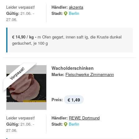
Leider verpasst!
Händler:
akzenta
Gültig:
21.06. -
Stadt:
Berlin
27.06.
€ 14,90 / kg -
m Ofen gegart, innen saft ig, die Kruste dunkel
geräuchert, je 100 g
Wacholderschinken
Verpasst!
Marke:
Fleischwerke Zimmermann
Preis:
€ 1,49
Leider verpasst!
Händler:
REWE Dortmund
Gültig:
21.06. -
Stadt:
Berlin
27.06.