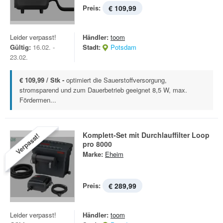
Preis:
€ 109,99
Leider verpasst!
Händler:
toom
Gültig:
16.02. -
Stadt:
Potsdam
23.02.
€ 109,99 / Stk -
optimiert die Sauerstoffversorgung,
stromsparend und zum Dauerbetrieb geeignet 8,5 W, max.
Fördermen...
Komplett-Set mit Durchlauffilter Loop
Verpasst!
pro 8000
Marke:
Eheim
Preis:
€ 289,99
Leider verpasst!
Händler:
toom