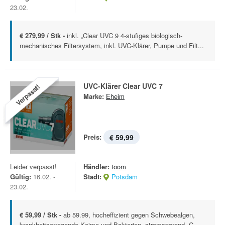
23.02.
€ 279,99 / Stk -
inkl. „Clear UVC 9 4-stufiges biologisch-
mechanisches Filtersystem, inkl. UVC-Klärer, Pumpe und Filt...
UVC-Klärer Clear UVC 7
Verpasst!
Marke:
Eheim
Preis:
€ 59,99
Leider verpasst!
Händler:
toom
Gültig:
16.02. -
Stadt:
Potsdam
23.02.
€ 59,99 / Stk -
ab 59.99, hocheffizient gegen Schwebealgen,
krankheitserregende Keime und Bakterien, stromsparend, C...