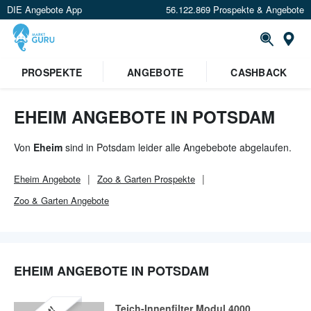
DIE Angebote App
56.122.869 Prospekte & Angebote
Or
×
PROSPEKTE
ANGEBOTE
CASHBACK
Verrate uns deinen Standort um
Angebote in deiner Nähe
zu
sehen.
EHEIM ANGEBOTE IN POTSDAM
Standort festlegen
Von
Eheim
sind in Potsdam leider alle Angebebote abgelaufen.
Eheim
Angebote
Zoo & Garten
Prospekte
Zoo & Garten
Angebote
EHEIM ANGEBOTE IN POTSDAM
Teich-Innenfilter Modul 4000