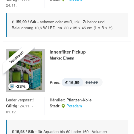
24.11.
€ 159,99 / Stk -
schwarz oder weiß, inkl. Zubehör und
Beleuchtung 10,6 W LED, ca. 80 x 35 x 45 cm (L x B x H)
Innenfilter Pickup
Verpasst!
Marke:
Eheim
Preis:
€ 16,99
€ 21,99
-
23
%
Leider verpasst!
Händler:
Pflanzen-Kölle
Gültig:
24.11. -
Stadt:
Potsdam
01.12.
€ 16,98 / Stk -
für Aquarien bis 60 l oder 160 l Volumen