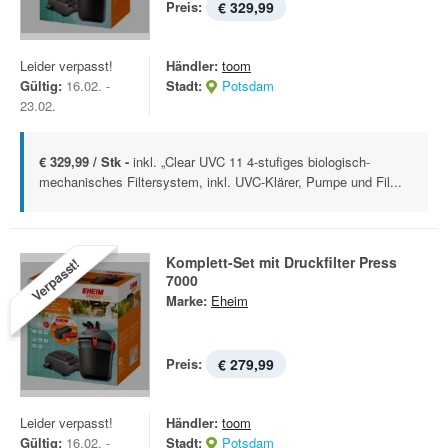
Preis:
€ 329,99
Leider verpasst!
Händler:
toom
Gültig:
16.02. -
Stadt:
Potsdam
23.02.
€ 329,99 / Stk -
inkl. „Clear UVC 11 4-stufiges biologisch-
mechanisches Filtersystem, inkl. UVC-Klärer, Pumpe und Fil...
Komplett-Set mit Druckfilter Press
Verpasst!
7000
Marke:
Eheim
Preis:
€ 279,99
Leider verpasst!
Händler:
toom
Gültig:
16.02. -
Stadt:
Potsdam