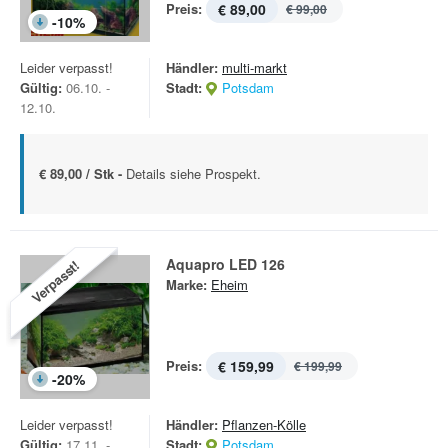
Preis:
€ 89,00
€ 99,00
-
10
%
Leider verpasst!
Händler:
multi-markt
Gültig:
06.10. -
Stadt:
Potsdam
12.10.
€ 89,00 / Stk -
Details siehe Prospekt.
Aquapro LED 126
Verpasst!
Marke:
Eheim
Preis:
€ 159,99
€ 199,99
-
20
%
Leider verpasst!
Händler:
Pflanzen-Kölle
Gültig:
17.11. -
Stadt:
Potsdam