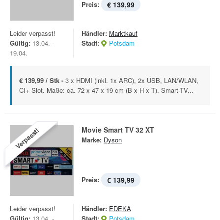
Preis:
€ 139,99
Leider verpasst!
Händler:
Marktkauf
Gültig:
13.04. -
Stadt:
Potsdam
19.04.
€ 139,99 / Stk -
3 x HDMI (inkl. 1x ARC), 2x USB, LAN/WLAN,
CI+ Slot. Maße: ca. 72 x 47 x 19 cm (B x H x T). Smart-TV...
Movie Smart TV 32 XT
Verpasst!
Marke:
Dyson
Preis:
€ 139,99
Leider verpasst!
Händler:
EDEKA
Gültig:
13.04. -
Stadt:
Potsdam