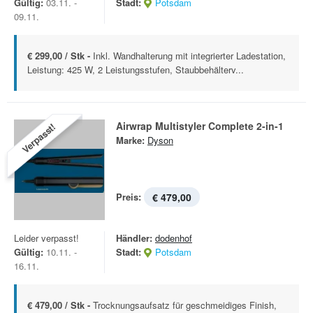
Gültig:
03.11. -
Stadt:
Potsdam
09.11.
€ 299,00 / Stk -
Inkl. Wandhalterung mit integrierter Ladestation,
Leistung: 425 W, 2 Leistungsstufen, Staubbehälterv...
Airwrap Multistyler Complete 2-in-1
Verpasst!
Marke:
Dyson
Preis:
€ 479,00
Leider verpasst!
Händler:
dodenhof
Gültig:
10.11. -
Stadt:
Potsdam
16.11.
€ 479,00 / Stk -
Trocknungsaufsatz für geschmeidiges Finish,