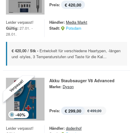
Preis:
€ 420,00
Leider verpasst!
Händler:
Media Markt
Gültig:
27.01. -
Stadt:
Potsdam
28.01.
€ 420,00 / Stk -
Entwickelt für verschiedene Haartypen, -längen
und -styles, 3 Temperaturstufen und Taste für die Kal...
Akku Staubsauger V8 Advanced
Verpasst!
Marke:
Dyson
Preis:
€ 299,00
€ 499,00
-
40
%
Leider verpasst!
Händler:
dodenhof