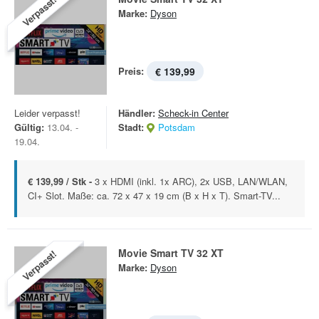
Verpasst!
Marke:
Dyson
Preis:
€ 139,99
Leider verpasst!
Händler:
Scheck-in Center
Gültig:
13.04. -
Stadt:
Potsdam
19.04.
€ 139,99 / Stk -
3 x HDMI (inkl. 1x ARC), 2x USB, LAN/WLAN,
CI+ Slot. Maße: ca. 72 x 47 x 19 cm (B x H x T). Smart-TV...
Movie Smart TV 32 XT
Verpasst!
Marke:
Dyson