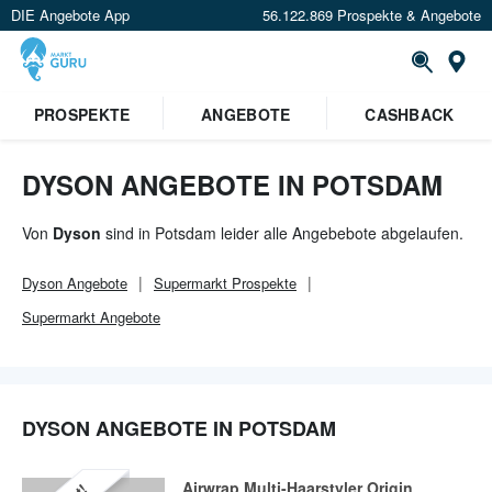
DIE Angebote App
56.122.869 Prospekte & Angebote
Or
×
PROSPEKTE
ANGEBOTE
CASHBACK
Verrate uns deinen Standort um
Angebote in deiner Nähe
zu
sehen.
DYSON ANGEBOTE IN POTSDAM
Standort festlegen
Von
Dyson
sind in Potsdam leider alle Angebebote abgelaufen.
Dyson
Angebote
Supermarkt
Prospekte
Supermarkt
Angebote
DYSON ANGEBOTE IN POTSDAM
Airwrap Multi-Haarstyler Origin