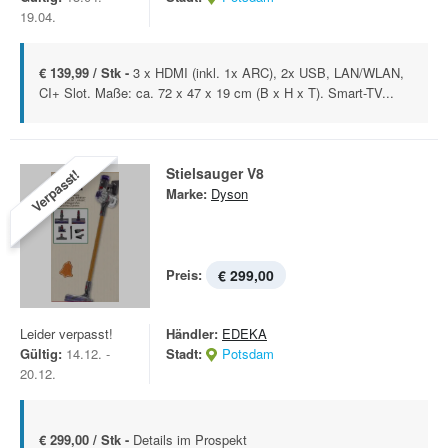
19.04.
€ 139,99 / Stk -
3 x HDMI (inkl. 1x ARC), 2x USB, LAN/WLAN,
CI+ Slot. Maße: ca. 72 x 47 x 19 cm (B x H x T). Smart-TV...
Stielsauger V8
Verpasst!
Marke:
Dyson
Preis:
€ 299,00
Leider verpasst!
Händler:
EDEKA
Gültig:
14.12. -
Stadt:
Potsdam
20.12.
€ 299,00 / Stk -
Details im Prospekt