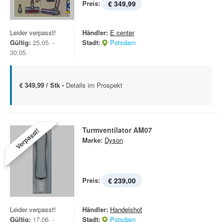
Preis:
€ 349,99
Leider verpasst!
Händler:
E center
Gültig:
25.05. -
Stadt:
Potsdam
30.05.
€ 349,99 / Stk -
Details im Prospekt
Turmventilator AM07
Verpasst!
Marke:
Dyson
Preis:
€ 239,00
Leider verpasst!
Händler:
Handelshof
Gültig:
17.06. -
Stadt:
Potsdam