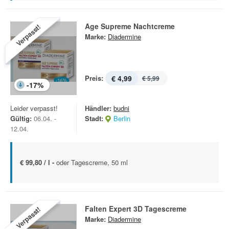
Age Supreme Nachtcreme
Verpasst!
Marke:
Diadermine
Preis:
€ 4,99
€ 5,99
-
17
%
Leider verpasst!
Händler:
budni
Gültig:
06.04. -
Stadt:
Berlin
12.04.
€ 99,80 / l -
oder Tagescreme, 50 ml
Falten Expert 3D Tagescreme
Verpasst!
Marke:
Diadermine