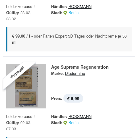
Leider verpasst!
Händler:
ROSSMANN
Gültig:
23.02. -
Stadt:
Berlin
28.02.
€ 99,00 / l -
oder Falten Expert 3D Tages oder Nachtcreme je 50
ml
Age Supreme Regeneration
Verpasst!
Marke:
Diadermine
Preis:
€ 6,99
Leider verpasst!
Händler:
ROSSMANN
Gültig:
02.03. -
Stadt:
Berlin
07.03.