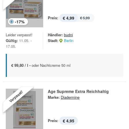
Preis:
€ 4,99
€ 5,99
-
17
%
Leider verpasst!
Händler:
budni
Gültig:
11.05. -
Stadt:
Berlin
17.05.
€ 99,80 / l -
oder Nachtcreme 50 ml
Age Supreme Extra Reichhaltig
Verpasst!
Marke:
Diadermine
Preis:
€ 4,95