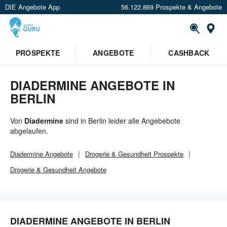
DIE Angebote App
56.122.869 Prospekte & Angebote
Or
×
PROSPEKTE
ANGEBOTE
CASHBACK
Verrate uns deinen Standort um
Angebote in deiner Nähe
zu
sehen.
DIADERMINE ANGEBOTE IN
BERLIN
Standort festlegen
Von
Diadermine
sind in Berlin leider alle Angebebote
abgelaufen.
Diadermine
Angebote
Drogerie & Gesundheit
Prospekte
Drogerie & Gesundheit
Angebote
DIADERMINE ANGEBOTE IN BERLIN