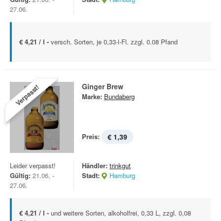
27.06.
€ 4,21 / l -
versch. Sorten, je 0,33-l-Fl. zzgl. 0.08 Pfand
Ginger Brew
Verpasst!
Marke:
Bundaberg
Preis:
€ 1,39
Leider verpasst!
Händler:
trinkgut
Gültig:
21.06. -
Stadt:
Hamburg
27.06.
€ 4,21 / l -
und weitere Sorten, alkoholfrei, 0,33 L, zzgl. 0,08