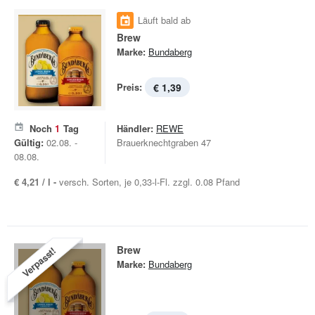
Läuft bald ab
Brew
Marke:
Bundaberg
Preis:
€ 1,39
Noch
1
Tag
Händler:
REWE
Gültig:
02.08. -
Brauerknechtgraben 47
08.08.
€ 4,21 / l -
versch. Sorten, je 0,33-l-Fl. zzgl. 0.08 Pfand
Brew
Verpasst!
Marke:
Bundaberg