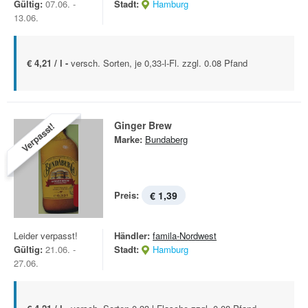
Gültig:
07.06. -
Stadt:
Hamburg
13.06.
€ 4,21 / l -
versch. Sorten, je 0,33-l-Fl. zzgl. 0.08 Pfand
Ginger Brew
Verpasst!
Marke:
Bundaberg
Preis:
€ 1,39
Leider verpasst!
Händler:
famila-Nordwest
Gültig:
21.06. -
Stadt:
Hamburg
27.06.