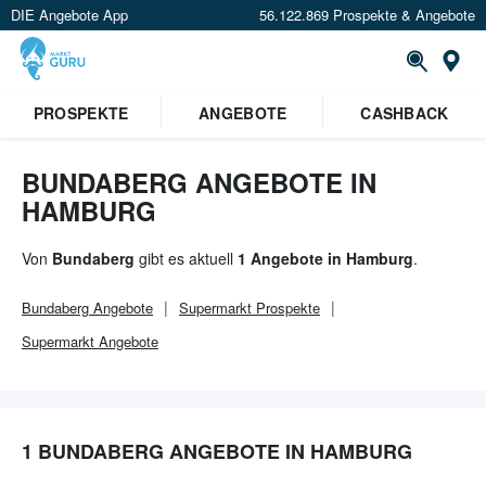
DIE Angebote App
56.122.869 Prospekte & Angebote
Or
×
PROSPEKTE
ANGEBOTE
CASHBACK
Verrate uns deinen Standort um
Angebote in deiner Nähe
zu
sehen.
BUNDABERG ANGEBOTE IN
HAMBURG
Standort festlegen
Von
Bundaberg
gibt es aktuell
1 Angebote in Hamburg
.
Bundaberg
Angebote
Supermarkt
Prospekte
Supermarkt
Angebote
1 BUNDABERG ANGEBOTE IN HAMBURG