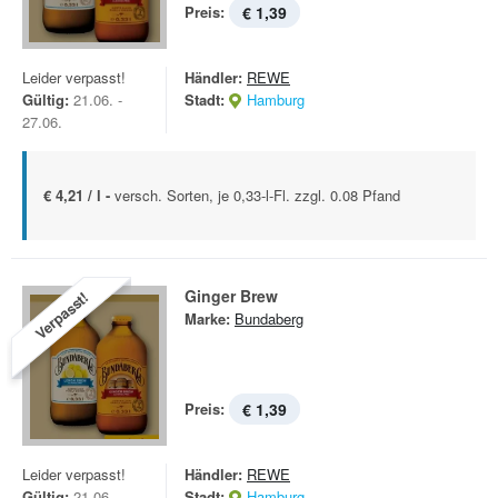
Preis:
€ 1,39
Leider verpasst!
Händler:
REWE
Gültig:
21.06. -
Stadt:
Hamburg
27.06.
€ 4,21 / l -
versch. Sorten, je 0,33-l-Fl. zzgl. 0.08 Pfand
Ginger Brew
Verpasst!
Marke:
Bundaberg
Preis:
€ 1,39
Leider verpasst!
Händler:
REWE
Gültig:
21.06. -
Stadt:
Hamburg