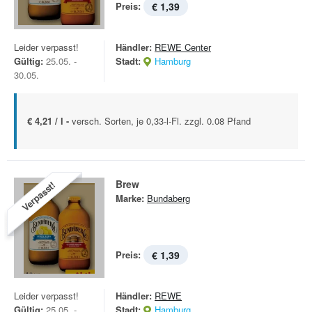
Preis:
€ 1,39
Leider verpasst!
Händler:
REWE Center
Gültig:
25.05. -
Stadt:
Hamburg
30.05.
€ 4,21 / l -
versch. Sorten, je 0,33-l-Fl. zzgl. 0.08 Pfand
Brew
Verpasst!
Marke:
Bundaberg
Preis:
€ 1,39
Leider verpasst!
Händler:
REWE
Gültig:
25.05. -
Stadt:
Hamburg