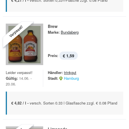
€ 4,21 / l -
versch. Sorten 0,33-l-Flasche zzgl. 0.08 Pfand
Brew
Verpasst!
Marke:
Bundaberg
Preis:
€ 1,59
Leider verpasst!
Händler:
trinkgut
Gültig:
14.06. -
Stadt:
Hamburg
20.06.
€ 4,82 / l -
versch. Sorten 0.33 l Glasflasche zzgl. € 0.08 Pfand