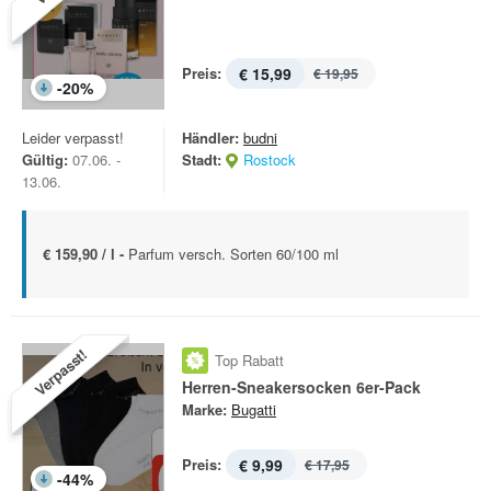
Preis:
€ 15,99
€ 19,95
-
20
%
Leider verpasst!
Händler:
budni
Gültig:
07.06. -
Stadt:
Rostock
13.06.
€ 159,90 / l -
Parfum versch. Sorten 60/100 ml
Verpasst!
Top Rabatt
Herren-Sneakersocken 6er-Pack
Marke:
Bugatti
Preis:
€ 9,99
€ 17,95
-
44
%