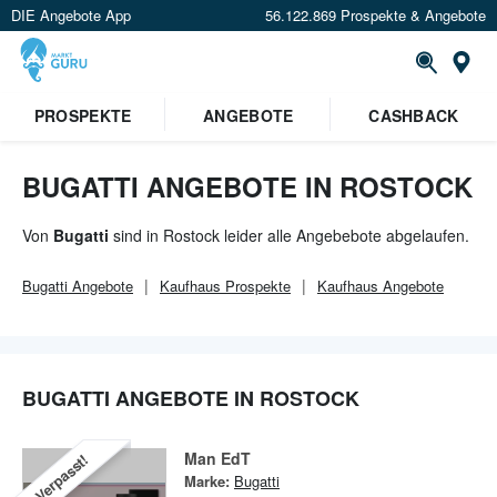
DIE Angebote App
56.122.869 Prospekte & Angebote
Or
PROSPEKTE
ANGEBOTE
CASHBACK
BUGATTI ANGEBOTE IN ROSTOCK
Von
Bugatti
sind in Rostock leider alle Angebebote abgelaufen.
Bugatti
Angebote
Kaufhaus
Prospekte
Kaufhaus
Angebote
BUGATTI ANGEBOTE IN ROSTOCK
Man EdT
Verpasst!
Marke:
Bugatti