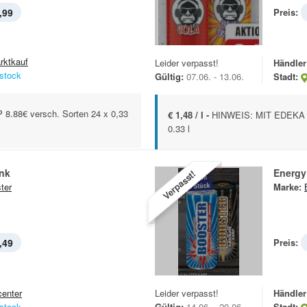
,99
Preis:
rktkauf
Leider verpasst!
Händler
stock
Gültig:
07.06. - 13.06.
Stadt:
.88€ versch. Sorten 24 x 0,33
€ 1,48 / l -
HINWEIS: MIT EDEKA A
0.33 l
ink
Energy
Verpasst!
ter
Marke:
,49
Preis:
center
Leider verpasst!
Händler
stock
Gültig:
14.06. - 20.06.
Stadt: