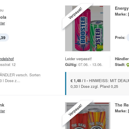
Energy
Verpasst!
eu
Marke:
Cola
ter
,39
Preis:
ndelshof
Leider verpasst!
Händler
sstrat 12
Gültig:
07.06. - 13.06.
Stadt:
NDLER versch. Sorten
3 l Dose z...
€ 1,48 / l -
HINWEISS: MIT DEALMO
0,33 l Dose zzgl. Pfand 0,25
ink
The Re
Verpasst!
ter
Marke: