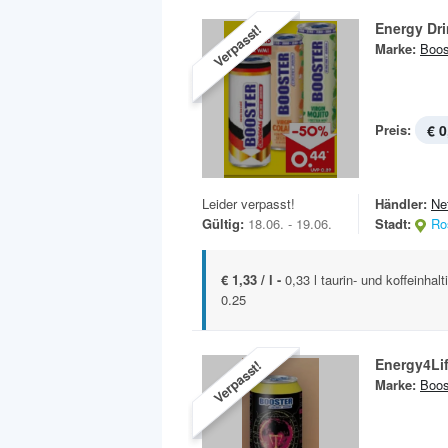
Energy Dr
Verpasst!
Marke:
Boos
Preis:
€ 0
Leider verpasst!
Händler:
Ne
Gültig:
18.06. - 19.06.
Stadt:
Ro
€ 1,33 / l -
0,33 l taurin- und koffeinhal
0.25
Energy4Li
Verpasst!
Marke:
Boos