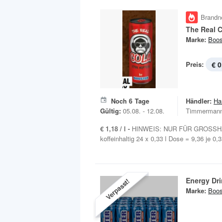
Brandn
The Real 
Marke:
Boos
Preis:
€ 0
Noch
6
Tage
Händler:
Ha
Gültig:
05.08. - 12.08.
Timmermann
€ 1,18 / l -
HINWEIS: NUR FÜR GROSSHÄ
koffeinhaltig 24 x 0,33 l Dose = 9,36 je 0,3
Energy Dr
Verpasst!
Marke:
Boos