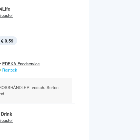
4Life
Booster
€ 0,59
:
EDEKA Foodservice
Rostock
OSSHÄNDLER, versch. Sorten
and
 Drink
Booster