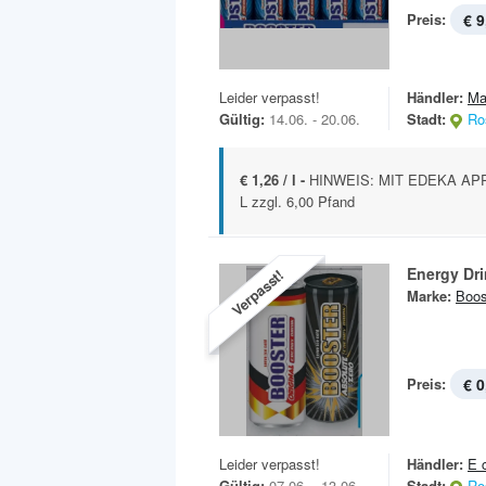
Preis:
€ 9
Leider verpasst!
Händler:
Ma
Gültig:
14.06. - 20.06.
Stadt:
Ro
€ 1,26 / l -
HINWEIS: MIT EDEKA APP 8
L zzgl. 6,00 Pfand
Energy Dr
Verpasst!
Marke:
Boos
Preis:
€ 0
Leider verpasst!
Händler:
E 
Gültig:
07.06. - 13.06.
Stadt:
Ro