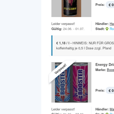
Preis:
€ 0
Leider verpasst!
Händler:
Ha
Gültig:
24.06. - 01.07.
Stadt:
Ro
€ 1,18 / l -
HINWEIS: NUR FÜR GROSS
koffeinhaltig je 0,5 l Dose zzgl. Pfand
Energy Dr
Verpasst!
Marke:
Boos
Preis:
€ 0
Leider verpasst!
Händler:
Ma