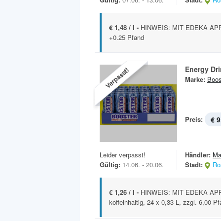
€ 1,48 / l -
HINWEIS: MIT EDEKA APP 0
+0.25 Pfand
Energy Dr
Verpasst!
Marke:
Boos
Preis:
€ 9
Leider verpasst!
Händler:
Ma
Gültig:
14.06. - 20.06.
Stadt:
Ro
€ 1,26 / l -
HINWEIS: MIT EDEKA APP 8
koffeinhaltig, 24 x 0,33 L, zzgl. 6,00 P