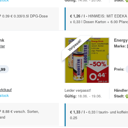
.39 € 0.33l/0.5l DPG-Dose
€ 1,26 / l -
HINWEIS: MIT EDEKA A
x 0,33 l Dosen Karton + 6.00 Pfan
ink
Energy
Verpasst!
ter
Marke:
,99
Preis:
rktkauf
Leider verpasst!
Händler
stock
Gültig:
18.06. - 19.06.
Stadt:
.88 € versch. Sorten,
€ 1,33 / l -
0,33 l taurin- und koffei
fand
0.25