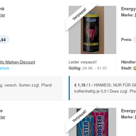
ink
Energy
Verpasst!
ter
Marke:
,44
Preis:
tto Marken-Discount
Leider verpasst!
Händler
stock
Gültig:
24.06. - 01.07.
Stadt:
tig, versch. Sorten zzgl. Pfand
€ 1,18 / l -
HINWEIS: NUR FÜR GR
koffeinhaltig je 0,5 l Dose zzgl. Pf
fe
Energy
Verpasst!
ter
Marke: