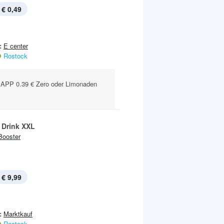
€ 0,49
:
E center
Rostock
PP 0.39 € Zero oder Limonaden
 Drink XXL
Booster
€ 9,99
:
Marktkauf
Rostock