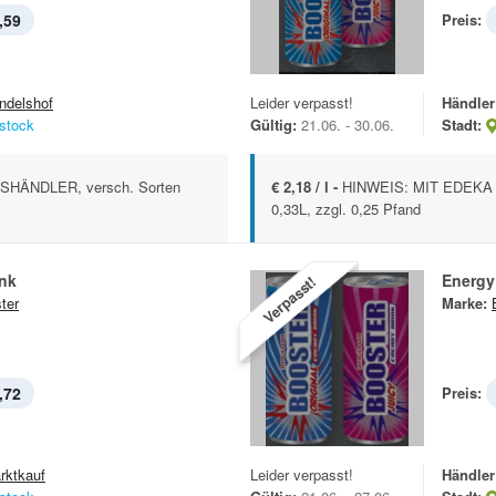
,59
Preis:
ndelshof
Leider verpasst!
Händler
stock
Gültig:
21.06. - 30.06.
Stadt:
HÄNDLER, versch. Sorten
€ 2,18 / l -
HINWEIS: MIT EDEKA AP
0,33L, zzgl. 0,25 Pfand
ink
Energy
Verpasst!
ter
Marke:
,72
Preis:
rktkauf
Leider verpasst!
Händler