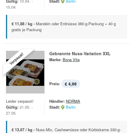
Gültig:
10.04. -
Stadt:
Berlin
15.04.
€ 11,88 / kg -
Mandeln oder Erdnüsse 380-g-Packung + 40 g
gratis je Packung
Gebrannte Nuss-Variation XXL
Verpasst!
Marke:
Bona Vita
Preis:
€ 4,99
Leider verpasst!
Händler:
NORMA
Gültig:
21.05. -
Stadt:
Berlin
27.05.
€ 13,67 / kg -
Nuss-Mix, Cashewnüsse oder Kürbiskerne 330-g-