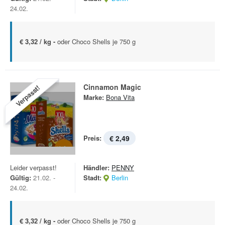
24.02.
€ 3,32 / kg -
oder Choco Shells je 750 g
Cinnamon Magic
Verpasst!
Marke:
Bona Vita
Preis:
€ 2,49
Leider verpasst!
Händler:
PENNY
Gültig:
21.02. -
Stadt:
Berlin
24.02.
€ 3,32 / kg -
oder Choco Shells je 750 g