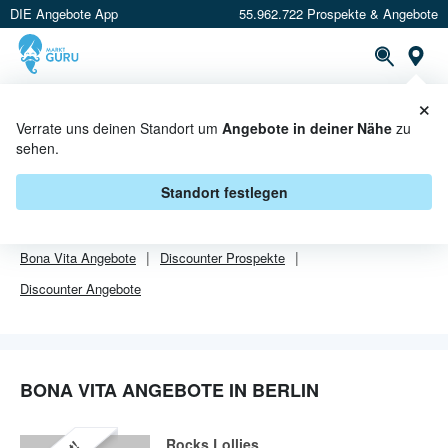
DIE Angebote App
55.962.722 Prospekte & Angebote
Or
×
PROSPEKTE
ANGEBOTE
CASHBACK
Verrate uns deinen Standort um
Angebote in deiner Nähe
zu
sehen.
BONA VITA ANGEBOTE IN BERLIN
Standort festlegen
Von
Bona Vita
sind in Berlin leider alle Angebebote abgelaufen.
Bona Vita
Angebote
Discounter
Prospekte
Discounter
Angebote
BONA VITA ANGEBOTE IN BERLIN
Rocks Lollies