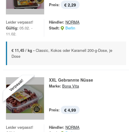
Preis:
€ 2,29
Leider verpasst!
Händler:
NORMA
Gültig:
05.02. -
Stadt:
Berlin
11.02.
€ 11,45 / kg -
Classic, Kokos oder Karamell 200-g-Dose, je
Dose
XXL Gebrannte Nüsse
Verpasst!
Marke:
Bona Vita
Preis:
€ 4,99
Leider verpasst!
Händler:
NORMA