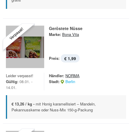
Geröstete Nüsse
Verpasst!
Marke:
Bona Vita
Preis:
€ 1,99
Leider verpasst!
Händler:
NORMA
Gültig:
08.01. -
Stadt:
Berlin
14.01.
€ 13,26 / kg -
mit Honig karamellisiert – Mandeln,
Pekannusskerne oder Nuss-Mix 150-g-Packung