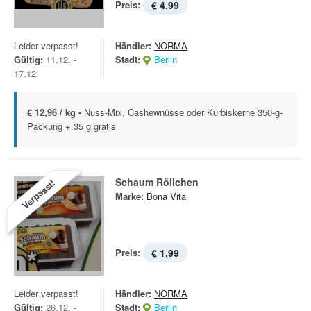
Preis:
€ 4,99
Leider verpasst!
Händler:
NORMA
Gültig:
11.12. -
Stadt:
Berlin
17.12.
€ 12,96 / kg -
Nuss-Mix, Cashewnüsse oder Kürbiskerne 350-g-
Packung + 35 g gratis
Schaum Röllchen
Verpasst!
Marke:
Bona Vita
Preis:
€ 1,99
Leider verpasst!
Händler:
NORMA
Gültig:
26.12. -
Stadt:
Berlin