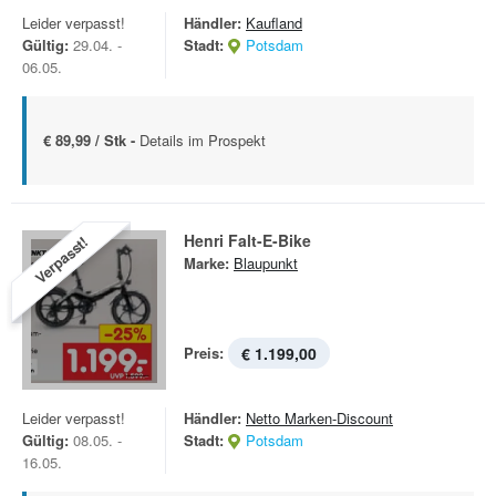
Leider verpasst!
Händler:
Kaufland
Gültig:
29.04. -
Stadt:
Potsdam
06.05.
€ 89,99 / Stk -
Details im Prospekt
Henri Falt-E-Bike
Verpasst!
Marke:
Blaupunkt
Preis:
€ 1.199,00
Leider verpasst!
Händler:
Netto Marken-Discount
Gültig:
08.05. -
Stadt:
Potsdam
16.05.