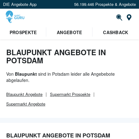
DIE Angebote App
56.199.446 Prospekte & Angebote
Or
×
PROSPEKTE
ANGEBOTE
CASHBACK
Verrate uns deinen Standort um
Angebote in deiner Nähe
zu
sehen.
BLAUPUNKT ANGEBOTE IN
POTSDAM
Standort festlegen
Von
Blaupunkt
sind in Potsdam leider alle Angebebote
abgelaufen.
Blaupunkt
Angebote
Supermarkt
Prospekte
Supermarkt
Angebote
BLAUPUNKT ANGEBOTE IN POTSDAM