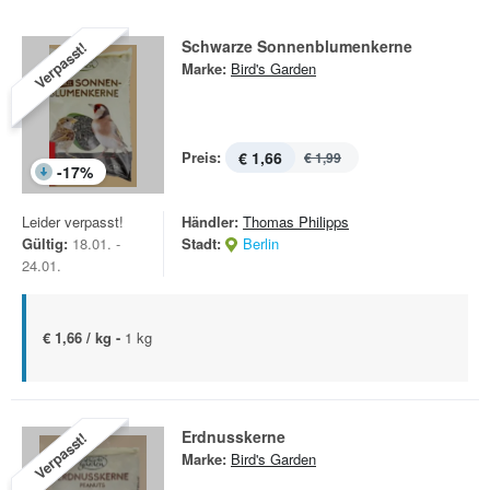
Schwarze Sonnenblumenkerne
Verpasst!
Marke:
Bird's Garden
Preis:
€ 1,66
€ 1,99
-
17
%
Leider verpasst!
Händler:
Thomas Philipps
Gültig:
18.01. -
Stadt:
Berlin
24.01.
€ 1,66 / kg -
1 kg
Erdnusskerne
Verpasst!
Marke:
Bird's Garden