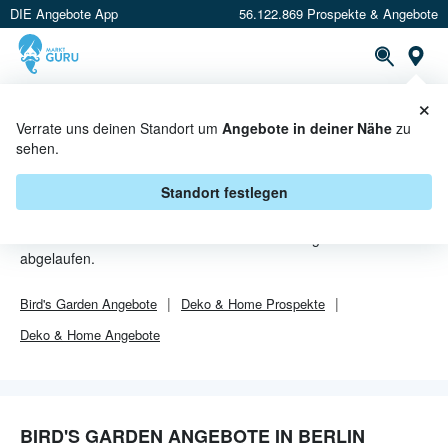
DIE Angebote App
56.122.869 Prospekte & Angebote
Or
×
PROSPEKTE
ANGEBOTE
CASHBACK
Verrate uns deinen Standort um
Angebote in deiner Nähe
zu
sehen.
BIRD'S GARDEN ANGEBOTE IN
BERLIN
Standort festlegen
Von
Bird's Garden
sind in Berlin leider alle Angebebote
abgelaufen.
Bird's Garden
Angebote
Deko & Home
Prospekte
Deko & Home
Angebote
BIRD'S GARDEN ANGEBOTE IN BERLIN