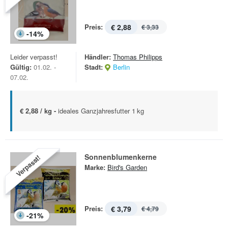
Preis:
€ 2,88
€ 3,33
-
14
%
Leider verpasst!
Händler:
Thomas Philipps
Gültig:
01.02. -
Stadt:
Berlin
07.02.
€ 2,88 / kg -
ideales Ganzjahresfutter 1 kg
Sonnenblumenkerne
Verpasst!
Marke:
Bird's Garden
Preis:
€ 3,79
€ 4,79
-
21
%