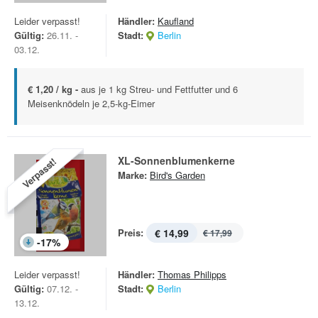
Leider verpasst!
Händler:
Kaufland
Gültig:
26.11. -
Stadt:
Berlin
03.12.
€ 1,20 / kg -
aus je 1 kg Streu- und Fettfutter und 6
Meisenknödeln je 2,5-kg-Eimer
XL-Sonnenblumenkerne
Verpasst!
Marke:
Bird's Garden
Preis:
€ 14,99
€ 17,99
-
17
%
Leider verpasst!
Händler:
Thomas Philipps
Gültig:
07.12. -
Stadt:
Berlin
13.12.