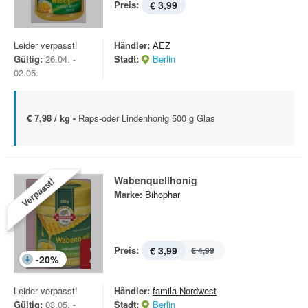
Preis:
€ 3,99
Leider verpasst!
Händler:
AEZ
Gültig:
26.04. -
Stadt:
Berlin
02.05.
€ 7,98 / kg -
Raps-oder Lindenhonig 500 g Glas
Wabenquellhonig
Verpasst!
Marke:
Bihophar
Preis:
€ 3,99
€ 4,99
-
20
%
Leider verpasst!
Händler:
famila-Nordwest
Gültig:
03.05. -
Stadt:
Berlin