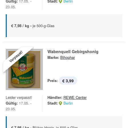
Gültig:
17.05. -
Stadt:
Berlin
23.05.
€ 7,98 / kg -
je 500-g-Glas
Wabenquell Gebirgshonig
Verpasst!
Marke:
Bihophar
Preis:
€ 3,99
Leider verpasst!
Händler:
REWE Center
Gültig:
17.05. -
Stadt:
Berlin
23.05.
€ 7,98 / kg -
Blüten-Honig, je 500-g-Glas