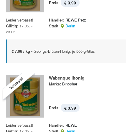
Preis:
€ 3,99
Leider verpasst!
Händler:
REWE Petz
Gültig:
17.05. -
Stadt:
Berlin
23.05.
€ 7,98 / kg -
Gebirgs-Blüten-Honig, je 500-g-Glas
Wabenquellhonig
Verpasst!
Marke:
Bihophar
Preis:
€ 3,99
Leider verpasst!
Händler:
REWE
Gültig:
17.05. -
Stadt:
Berlin