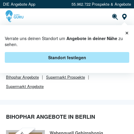
DIE Angebote App
55.962.722 Prospekte & Angebote
Or
×
PROSPEKTE
ANGEBOTE
CASHBACK
Verrate uns deinen Standort um
Angebote in deiner Nähe
zu
sehen.
BIHOPHAR ANGEBOTE IN BERLIN
Standort festlegen
Von
Bihophar
sind in Berlin leider alle Angebebote abgelaufen.
Bihophar
Angebote
Supermarkt
Prospekte
Supermarkt
Angebote
BIHOPHAR ANGEBOTE IN BERLIN
Wabenquell Gebirgshonig