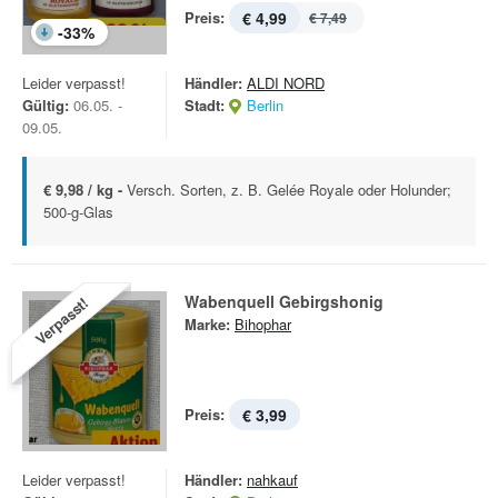
Preis:
€ 4,99
€ 7,49
-
33
%
Leider verpasst!
Händler:
ALDI NORD
Gültig:
06.05. -
Stadt:
Berlin
09.05.
€ 9,98 / kg -
Versch. Sorten, z. B. Gelée Royale oder Holunder;
500-g-Glas
Wabenquell Gebirgshonig
Verpasst!
Marke:
Bihophar
Preis:
€ 3,99
Leider verpasst!
Händler:
nahkauf