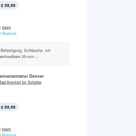
€ 59,99
:
toom
Rostock
. Befestigung, Schläuche, mit
wechselbare 35‑mm‑...
nnenarmatur Denver
Bad Komfort by Schütte
€ 69,99
:
toom
Rostock