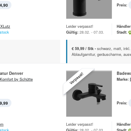
4,90
Preis:
XLutz
Leider verpasst!
Händler
stock
Gültig:
28.02. - 07.03.
Stadt:
€ 59,99 / Stk -
schwarz, matt, inkl
Ablaufgarnitur, geräuscharme, aus
atur Denver
Badewa
Verpasst!
Komfort by Schütte
Marke:
9,99
Preis:
om
Leider verpasst!
Händler
stock
Gültig:
28.02. - 07.03.
Stadt: