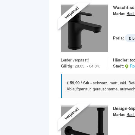
Waschtisc
Verpasst!
Marke:
Bad 
Preis:
€ 5
Leider verpasst!
Händler:
to
Gültig:
28.03. - 04.04.
Stadt:
Ro
€ 59,99 / Stk -
schwarz, matt, inkl. Be
Ablaufgarnitur, geräuscharme, auswech
Design-Si
Verpasst!
Marke:
Bad 