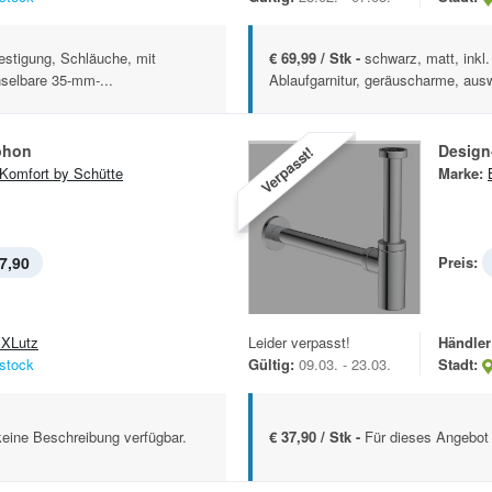
festigung, Schläuche, mit
€ 69,99 / Stk -
schwarz, matt, inkl
selbare 35‑mm‑...
Ablaufgarnitur, geräuscharme, aus
phon
Design
Verpasst!
Komfort by Schütte
Marke:
7,90
Preis:
XLutz
Leider verpasst!
Händler
stock
Gültig:
09.03. - 23.03.
Stadt:
keine Beschreibung verfügbar.
€ 37,90 / Stk -
Für dieses Angebot 