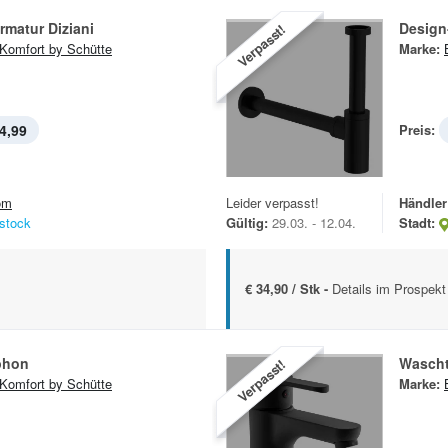
rmatur Diziani
Design
Verpasst!
Komfort by Schütte
Marke:
4,99
Preis:
om
Leider verpasst!
Händler
stock
Gültig:
29.03. - 12.04.
Stadt:
€ 34,90 / Stk -
Details im Prospekt
phon
Wascht
Verpasst!
Komfort by Schütte
Marke: