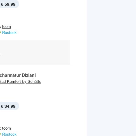
€ 59,99
:
toom
Rostock
.
charmatur Diziani
Bad Komfort by Schütte
€ 34,99
:
toom
Rostock