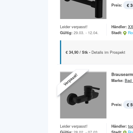
Preis:
€ 3
Leider verpasst!
Händler:
XX
Gültig:
29.03. - 12.04.
Stadt:
Ro
€ 34,90 / Stk -
Details im Prospekt
Brausearm
Verpasst!
Marke:
Bad 
Preis:
€ 5
Leider verpasst!
Händler:
to
Gültig:
28.02. - 07.03.
Stadt:
Ro