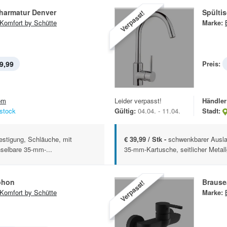
harmatur Denver
Spülti
Verpasst!
Komfort by Schütte
Marke:
9,99
Preis:
om
Leider verpasst!
Händler
stock
Gültig:
04.04. - 11.04.
Stadt:
festigung, Schläuche, mit
€ 39,99 / Stk -
schwenkbarer Ausla
selbare 35-mm-...
35-mm-Kartusche, seitlicher Metallgr
phon
Brause
Verpasst!
Komfort by Schütte
Marke: