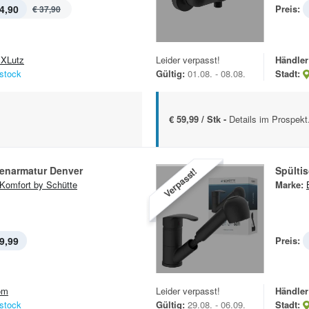
4,90
Preis:
€ 37,90
XLutz
Leider verpasst!
Händler
stock
Gültig:
01.08. - 08.08.
Stadt:
€ 59,99 / Stk -
Details im Prospekt
narmatur Denver
Spültis
Verpasst!
Komfort by Schütte
Marke:
9,99
Preis:
om
Leider verpasst!
Händler
stock
Gültig:
29.08. - 06.09.
Stadt: