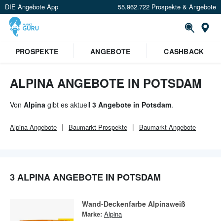
DIE Angebote App
55.962.722 Prospekte & Angebote
Or
×
PROSPEKTE
ANGEBOTE
CASHBACK
Verrate uns deinen Standort um
Angebote in deiner Nähe
zu
sehen.
ALPINA ANGEBOTE IN POTSDAM
Standort festlegen
Von
Alpina
gibt es aktuell
3 Angebote in Potsdam
.
Alpina
Angebote
Baumarkt
Prospekte
Baumarkt
Angebote
3 ALPINA ANGEBOTE IN POTSDAM
Wand-Deckenfarbe Alpinaweiß
Marke:
Alpina