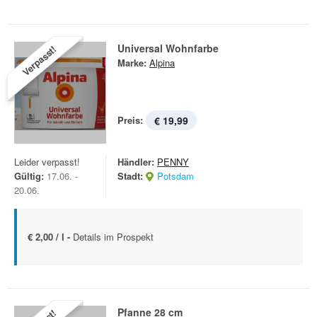
Universal Wohnfarbe
Verpasst!
Marke:
Alpina
Preis:
€ 19,99
Leider verpasst!
Händler:
PENNY
Gültig:
17.06. -
Stadt:
Potsdam
20.06.
€ 2,00 / l -
Details im Prospekt
Pfanne 28 cm