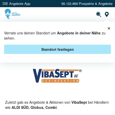
DIE Angebote App
56.122.869 Prospekte & Angebote
St
×
PROSPEKTE
ANGEBOTE
CASHBACK
Verrate uns deinen Standort um
Angebote in deiner Nähe
zu
sehen.
VIBASEPT ANGEBOTE &
AKTIONEN
Standort festlegen
Zuletzt gab es Angebote & Aktionen von
VibaSept
bei Händlern
wie
ALDI SÜD, Globus, Combi
.