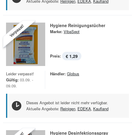
Aktuelle Angebote:
Reinigen
,
EDEKA
,
Kaufland
Hygiene Reinigungstücher
Verpasst!
Marke:
VibaSept
Preis:
€ 1,29
Leider verpasst!
Händler:
Globus
Gültig:
03.09. -
09.09.
Dieses Angebot ist leider nicht mehr verfügbar.
Aktuelle Angebote:
Reinigen
,
EDEKA
,
Kaufland
Hygiene Desinfektionsspray