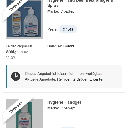
Hygiene Hand Desinfektionsgel &
Verpasst!
Spray
Marke:
VibaSept
Preis:
€ 1,49
Leider verpasst!
Händler:
Combi
Gültig:
16.02. -
22.02.
Dieses Angebot ist leider nicht mehr verfügbar.
Aktuelle Angebote:
Reinigen
,
2 Brüder
,
E center
Hygiene Handgel
Verpasst!
Marke:
VibaSept