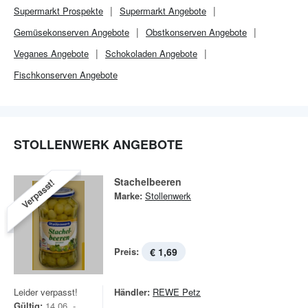
Supermarkt
Prospekte
Supermarkt
Angebote
Gemüsekonserven Angebote
Obstkonserven Angebote
Veganes Angebote
Schokoladen Angebote
Fischkonserven Angebote
STOLLENWERK ANGEBOTE
Stachelbeeren
Verpasst!
Marke:
Stollenwerk
Preis:
€ 1,69
Leider verpasst!
Händler:
REWE Petz
Gültig:
14.06. -