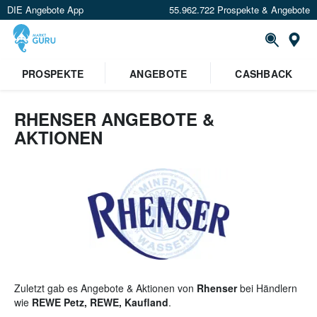
DIE Angebote App
55.962.722 Prospekte & Angebote
St
×
PROSPEKTE
ANGEBOTE
CASHBACK
Verrate uns deinen Standort um
Angebote in deiner Nähe
zu
sehen.
RHENSER ANGEBOTE &
AKTIONEN
Standort festlegen
Zuletzt gab es Angebote & Aktionen von
Rhenser
bei Händlern
wie
REWE Petz, REWE, Kaufland
.