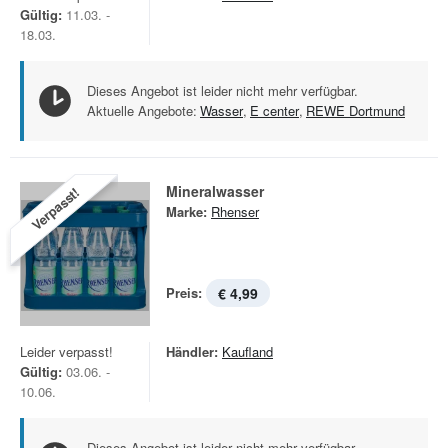
Gültig:
11.03. -
18.03.
Dieses Angebot ist leider nicht mehr verfügbar.
Aktuelle Angebote:
Wasser
,
E center
,
REWE Dortmund
Mineralwasser
Verpasst!
Marke:
Rhenser
Preis:
€ 4,99
Leider verpasst!
Händler:
Kaufland
Gültig:
03.06. -
10.06.
Dieses Angebot ist leider nicht mehr verfügbar.