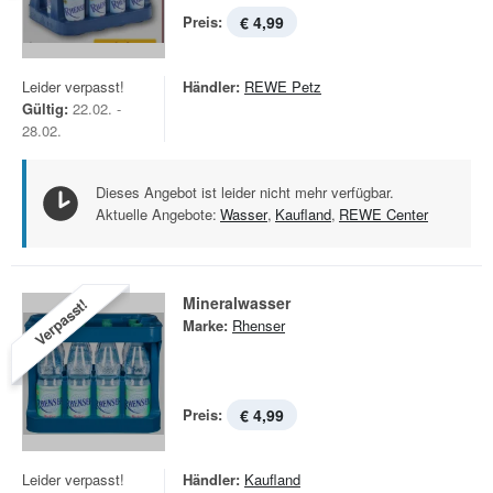
Preis:
€ 4,99
Leider verpasst!
Händler:
REWE Petz
Gültig:
22.02. -
28.02.
Dieses Angebot ist leider nicht mehr verfügbar.
Aktuelle Angebote:
Wasser
,
Kaufland
,
REWE Center
Mineralwasser
Verpasst!
Marke:
Rhenser
Preis:
€ 4,99
Leider verpasst!
Händler:
Kaufland