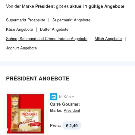
und fettreduzierte Artikel erweitert wurde. Ob zwischendurch
Von der Marke
Président
gibt es
aktuell 1 gültige Angebote
.
oder zum Abendbrot: ein Genuss!
Supermarkt
Prospekte
Supermarkt
Angebote
Käse Angebote
Butter Angebote
Sahne, Schmand und Crème fraîche Angebote
Milch Angebote
Joghurt Angebote
PRÉSIDENT ANGEBOTE
In Kürze
Carré Gourmet
Marke:
Président
Preis:
€ 2,49