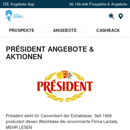
DIE Angebote App
56.199.446 Prospekte & Angebote
St
×
PROSPEKTE
ANGEBOTE
CASHBACK
Verrate uns deinen Standort um
Angebote in deiner Nähe
zu
sehen.
PRÉSIDENT ANGEBOTE &
AKTIONEN
Standort festlegen
Président steht für Camembert der Extraklasse. Seit 1968
produziert diesen Weichkäse die renommierte Firma Lactalis,
wobei das Sortiment mittlerweile auf Butter, Brie, Emmentaler
MEHR LESEN