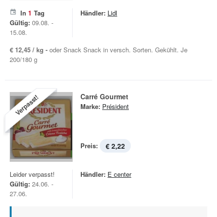
In
1
Tag
Händler:
Lidl
Gültig:
09.08. -
15.08.
€ 12,45 / kg -
oder Snack Snack in versch. Sorten. Gekühlt. Je
200/180 g
Carré Gourmet
Verpasst!
Marke:
Président
Preis:
€ 2,22
Leider verpasst!
Händler:
E center
Gültig:
24.06. -
27.06.